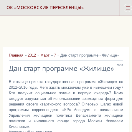
ОК «МОСКОВСКИЕ ПЕРЕСЕЛЕНЦЫ»
ГЛАВНАЯ
НОВОСТИ
Главная
»
2012
»
Март
»
7
» Дан старт программе «Жилище»
КАРТА СНОСА
Дан старт программе «Жилище»
00:35
ФОРУМ
В столице принята государственная программа «Жилище» на
2012–2016 годы. Чего ждать москвичам уже в нынешнем году?
Кто получит социальное жилье в первую очередь? Кому
КОНТАКТЫ
следует задуматься об использовании возмездных форм для
решения своего квартирного вопроса? О первых шагах новой
программы корреспондент «КР» беседует с начальником
Управления жилищной политики Департамента жилищной
политики и жилищного фонда города Москвы Николаем
Киселевым.