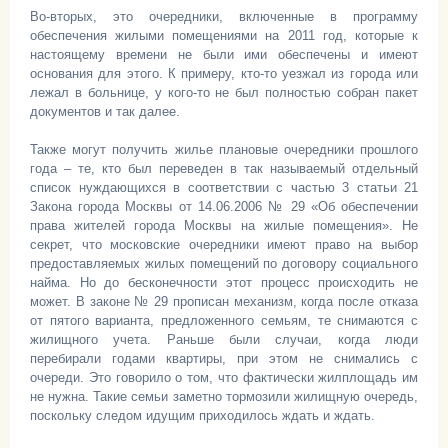
Во-вторых, это очередники, включенные в программу
обеспечения жилыми помещениями на 2011 год, которые к
настоящему времени не были ими обеспечены и имеют
основания для этого. К примеру, кто-то уезжал из города или
лежал в больнице, у кого-то не был полностью собран пакет
документов и так далее.
Также могут получить жилье плановые очередники прошлого
года – те, кто был переведен в так называемый отдельный
список нуждающихся в соответствии с частью 3 статьи 21
Закона города Москвы от 14.06.2006 № 29 «Об обеспечении
права жителей города Москвы на жилые помещения». Не
секрет, что московские очередники имеют право на выбор
предоставляемых жилых помещений по договору социального
найма. Но до бесконечности этот процесс происходить не
может. В законе № 29 прописан механизм, когда после отказа
от пятого варианта, предложенного семьям, те снимаются с
жилищного учета. Раньше были случаи, когда люди
перебирали годами квартиры, при этом не снимались с
очереди. Это говорило о том, что фактически жилплощадь им
не нужна. Такие семьи заметно тормозили жилищную очередь,
поскольку следом идущим приходилось ждать и ждать.