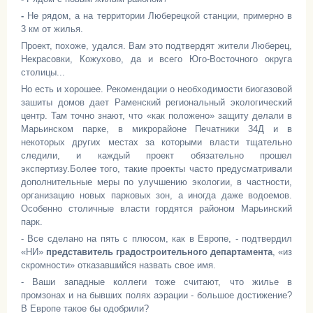
-
Не рядом, а на территории Люберецкой станции, примерно в
3 км от жилья.
Проект, похоже, удался. Вам это подтвердят жители Люберец,
Некрасовки, Кожухово, да и всего Юго-Восточного округа
столицы...
Но есть и хорошее. Рекомендации о необходимости биогазовой
зашиты домов дает Раменский региональный экологический
центр. Там точно знают, что «как положено» защиту делали в
Марьинском парке, в микрорайоне Печатники 34Д и в
некоторых других местах за которыми власти тщательно
следили, и каждый проект обязательно прошел
экспертизу.Более того, такие проекты часто предусматривали
дополнительные меры по улучшению экологии, в частности,
организацию новых парковых зон, а иногда даже водоемов.
Особенно столичные власти гордятся районом Марьинский
парк.
- Все сделано на пять с плюсом, как в Европе, - подтвердил
«НИ»
представитель градостроительного департамента
, «из
скромности» отказавшийся назвать свое имя.
- Ваши западные коллеги тоже считают, что жилье в
промзонах и на бывших полях аэрации - большое достижение?
В Европе такое бы одобрили?