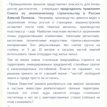
- Промышленное прошлое представляет опасность для почвы
долгие десятилетия, - утверждает
председатель правления
Совета по экологическому строительству в России
Алексей Поляков.
- Например, производство цемента ведет к
загрязнению почвы ртутью и стронцием, машиностроение
оставляет после себя тяжелые металлы, производство
пластмассы – серу. Наиболее опасными являются загрязнения
почвы радиоактивными элементами, тяжелыми металлами,
кислотами, техническими жидкостями, горюче-смазочными
материалами. Без рекультивации, без снятия грунта на
глубину от 5 до 15 метров и засыпки чистой землей
использовать такие площадки под жилье нелья.
Тем не менее
новые столичные микрорайоны строятся на
территориях ликвидированных предприятий, стихийных свалок
и канализационных отстойников. Власти не скрывают, что
решение принято не от хорошей жизни - "чистой" свободной
земли в городе просто не осталось.
"Новые Известия" решили разобраться, как именно чиновники
и частные инвесторы реабилитируют грязные территории,
сколько это стоит, куда свозятся отходы столичного
чистилища и нет ли у заинтересованных сторон соблазна на
этом сэкономить?