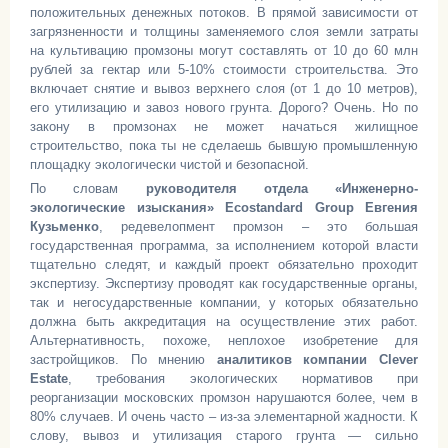
положительных денежных потоков. В прямой зависимости от
загрязненности и толщины заменяемого слоя земли затраты
на культивацию промзоны могут составлять от 10 до 60 млн
рублей за гектар или 5-10% стоимости строительства. Это
включает снятие и вывоз верхнего слоя (от 1 до 10 метров),
его утилизацию и завоз нового грунта. Дорого? Очень. Но по
закону в промзонах не может начаться жилищное
строительство, пока ты не сделаешь бывшую промышленную
площадку экологически чистой и безопасной.
По словам
руководителя отдела «Инженерно-
экологические изыскания» Ecostandard Group Евгения
Кузьменко
, редевелопмент промзон – это большая
государственная программа, за исполнением которой власти
тщательно следят, и каждый проект обязательно проходит
экспертизу. Экспертизу проводят как государственные органы,
так и негосударственные компании, у которых обязательно
должна быть аккредитация на осуществление этих работ.
Альтернативность, похоже, неплохое изобретение для
застройщиков. По мнению
аналитиков компании Clever
Estate
, требования экологических нормативов при
реорганизации московских промзон нарушаются более, чем в
80% случаев. И очень часто – из-за элементарной жадности. К
слову, вывоз и утилизация старого грунта — сильно