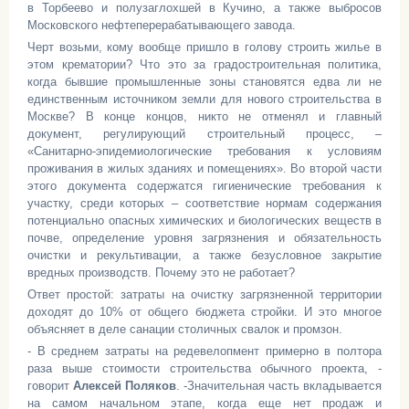
в Торбеево и полузаглохшей в Кучино, а также выбросов
Московского нефтеперерабатывающего завода.
Черт возьми, кому вообще пришло в голову строить жилье в
этом крематории? Что это за градостроительная политика,
когда бывшие промышленные зоны становятся едва ли не
единственным источником земли для нового строительства в
Москве? В конце концов, никто не отменял и главный
документ, регулирующий строительный процесс, –
«Санитарно-эпидемиологические требования к условиям
проживания в жилых зданиях и помещениях». Во второй части
этого документа содержатся гигиенические требования к
участку, среди которых – соответствие нормам содержания
потенциально опасных химических и биологических веществ в
почве, определение уровня загрязнения и обязательность
очистки и рекультивации, а также безусловное закрытие
вредных производств. Почему это не работает?
Ответ простой: затраты на очистку загрязненной территории
доходят до 10% от общего бюджета стройки. И это многое
объясняет в деле санации столичных свалок и промзон.
- В среднем затраты на редевелопмент примерно в полтора
раза выше стоимости строительства обычного проекта, -
говорит
Алексей Поляков
. -Значительная часть вкладывается
на самом начальном этапе, когда еще нет продаж и