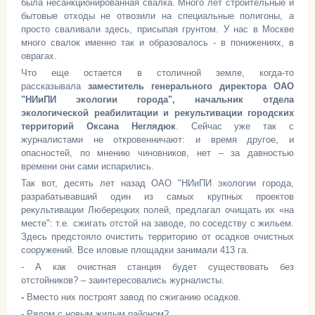
была несанкционированная свалка. Много лет строительные и
бытовые отходы не отвозили на специальные полигоны, а
просто сваливали здесь, присыпая грунтом. У нас в Москве
много свалок именно так и образовалось - в понижениях, в
оврагах.
Что еще остается в столичной земле, когда-то
рассказывала
заместитель генерального директора ОАО
"НИиПИ экологии города", начальник отдела
экологической реабилитации и рекультивации городских
территорий Оксана Неглядюк
. Сейчас уже так с
журналистами не откровенничают: и время другое, и
опасностей, по мнению чиновников, нет – за давностью
времени они сами испарились.
Так вот, десять лет назад ОАО "НИиПИ экологии города,
разрабатывавший один из самых крупных проектов
рекультивации Люберецких полей, предлагал очищать их «на
месте": т.е. сжигать отстой на заводе, по соседству с жильем.
Здесь предстояло очистить территорию от осадков очистных
сооружений. Все иловые площадки занимали 413 га.
- А как очистная станция будет существовать без
отстойников? – заинтересовались журналисты.
-
Вместо них построят завод по сжиганию осадков.
-
Рядом с новым жилым районом?