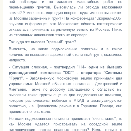
ней наблюдал и не заметил масштабных работ по
перемещению грунтов. Вывозилась ли отсюда зараженная
земля? У меня есть еще один вопрос - куда именно вывозится
из Москвы зараженный грунт? На конференции "Экореал-2006"
звучала информация, что Московская область категорически
отказалась принимать загрязненную землю из Москвы. Никто
из столичных чиновников этого не опроверг.
Так куда же вывозят "грязный" грунт?
Выяснить, на какие подмосковные полигоны и в каком
количестве вывозится зараженный столичный грунт, оказалось
непросто.
- Ситуация сложная, - подтвердил "НИ»
один из бывших
руководителей комплекса "ОСГ" - оператора "Системы
"Грунт"
. - Загрязненную московскую землю принимали два
управляемых Москвой областных полигона - Дмитровский и
Хметьево. Также по доброму соглашению с областью мы
вывозили такие грунты еще на два подмосковных полигона,
которые расположены поближе к МКАД и эксплуатируются
областью, - в Щелковском районе и в Торбиево. Правда, они
принимают очень мало.
Но если подмосковные полигоны принимают "очень мало", то
как Москве удается пристраивать на соседской земле
циклопические партии опасных отходов? Ведь только с