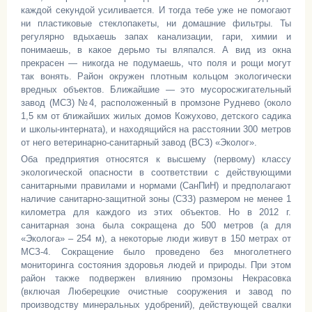
каждой секундой усиливается. И тогда тебе уже не помогают
ни пластиковые стеклопакеты, ни домашние фильтры. Ты
регулярно вдыхаешь запах канализации, гари, химии и
понимаешь, в какое дерьмо ты вляпался. А вид из окна
прекрасен — никогда не подумаешь, что поля и рощи могут
так вонять. Район окружен плотным кольцом экологически
вредных объектов. Ближайшие — это мусоросжигательный
завод (МСЗ) №4, расположенный в промзоне Руднево (около
1,5 км от ближайших жилых домов Кожухово, детского садика
и школы-интерната), и находящийся на расстоянии 300 метров
от него ветеринарно-санитарный завод (ВСЗ) «Эколог».
Оба предприятия относятся к высшему (первому) классу
экологической опасности в соответствии с действующими
санитарными правилами и нормами (СанПиН) и предполагают
наличие санитарно-защитной зоны (СЗЗ) размером не менее 1
километра для каждого из этих объектов. Но в 2012 г.
санитарная зона была сокращена до 500 метров (а для
«Эколога» – 254 м), а некоторые люди живут в 150 метрах от
МСЗ-4. Сокращение было проведено без многолетнего
мониторинга состояния здоровья людей и природы. При этом
район также подвержен влиянию промзоны Некрасовка
(включая Люберецкие очистные сооружения и завод по
производству минеральных удобрений), действующей свалки