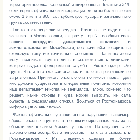
территории поселка "Северный" и микрорайона Печатники 34Д,
если верить официальной информации, должны были вывезти
около 1,5 млн и 800 тыс. кубометров мусора и загрязненного
грунта соответственно.
- Где-то в столице они и оседают. Разве вы не видите, как
засыпают в Москве овраги, как растут горы? - сообщил свою
версию
сотрудник департамента экологии и
землепользования Мособласти
, согласившийся говорить на
скользкую тему исключительно анонимно. - Наши полигоны
могут принимать грунты лишь в соответствии с лимитами,
которые выдает федеральная служба - Ростехнадзор. Это
грунты 4-го и 5-го классов опасности, то есть практически не
загрязненные. Принимать опасные они не имеют права - для
них должны существовать специальные полигоны, которыми
наш департамент никогда не занимался. Плохо, конечно, что
решает, какие отходы и куда можно вывозить, не сама
область, а федеральная служба. Добиться от Ростехнадзора
информации очень сложно.
- Фактов официально установленных нарушений, например,
сброса опасных грунтов в несанкционированных местах в
области или в самой Москве, у нас нет. Но ситуация с их
захоронением всегда была непростой, - не стали скрывать
в
Ростехнадзоре
. - Мы стараемся сделать ее более