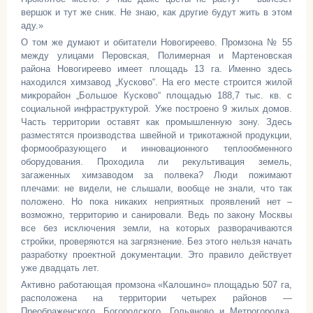
вершок и тут же сник. Не знаю, как другие будут жить в этом
аду.»
О том же думают и обитатели Новогиреево. Промзона № 55
между улицами Перовская, Полимерная и Мартеновская
района Новогиреево имеет площадь 13 га. Именно здесь
находился химзавод „Кусково“. На его месте строится жилой
микрорайон „Большое Кусково“ площадью 188,7 тыс. кв. с
социальной инфраструктурой. Уже построено 9 жилых домов.
Часть территории оставят как промышленную зону. Здесь
разместятся производства швейной и трикотажной продукции,
формообразующего и инновационного теплообменного
оборудования. Проходила ли рекультивация земель,
загаженных химзаводом за полвека? Люди пожимают
плечами: не видели, не слышали, вообще не знали, что так
положено. Но пока никаких неприятных проявлений нет –
возможно, территорию и санировали. Ведь по закону Москвы
все без исключения земли, на которых разворачиваются
стройки, проверяются на загрязнение. Без этого нельзя начать
разработку проектной документации. Это правило действует
уже двадцать лет.
Активно работающая промзона «Калошино» площадью 507 га,
расположена на территории четырех районов —
Преображенского, Богородского, Гольяново и Метрогородка.