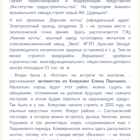
Проект перепланировки и модернизации представлен
„Институтом градостроительства“. На территории бывшего
мукомольного завода строят новый ЖК „Царицыно“.
А вот промзона „Верхние котлы“ (официальный адрес:
Электролитный проезд, владение 3) – не лучшее место с
экологической точки зрения. Здесь располагаются ТЭЦ
„Нижние котлы“, опытный завод тугоплавких металлов и
электромеханический завод „Эмоз“, ФГУП „Красная Звезда“
(производитель космических ядерных установок) и т. д. Тем не
менее строится микрорайон „Вершинино“, одобрено
строительство многофункционального общественно-делового
центра площадью 21 тыс. кв. м.
- Вчера была в «Котлах» на встрече по экологии, -
рассказывает
активистка из Кожухово Елена Панченко.
-
Насколько хорош будет этот район, можно судить по
обещаниям, отложенным на далекое будущее: «мы сначала
построим, а потом будем бороться за окружающую среду».
Так было и у нас. Кожухово начали строить в 2003 году на
обычных капустных полях. Вокруг района — Салтыковский
лесопарк, в котором можно встретить ручных белочек, речка
Рудневка и три реликтовых озера, сохранившихся еще с
Ледникового периода. Коммерческое жилье здесь раскупается
охотно, потому что от станции метро «Выхино» — не более