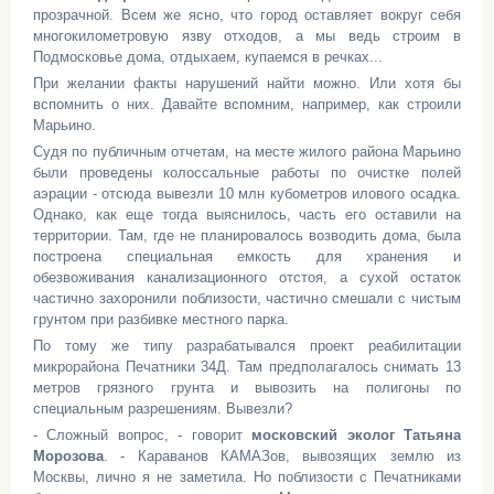
прозрачной. Всем же ясно, что город оставляет вокруг себя
многокилометровую язву отходов, а мы ведь строим в
Подмосковье дома, отдыхаем, купаемся в речках...
При желании факты нарушений найти можно. Или хотя бы
вспомнить о них. Давайте вспомним, например, как строили
Марьино.
Судя по публичным отчетам, на месте жилого района Марьино
были проведены колоссальные работы по очистке полей
аэрации - отсюда вывезли 10 млн кубометров илового осадка.
Однако, как еще тогда выяснилось, часть его оставили на
территории. Там, где не планировалось возводить дома, была
построена специальная емкость для хранения и
обезвоживания канализационного отстоя, а сухой остаток
частично захоронили поблизости, частично смешали с чистым
грунтом при разбивке местного парка.
По тому же типу разрабатывался проект реабилитации
микрорайона Печатники 34Д. Там предполагалось снимать 13
метров грязного грунта и вывозить на полигоны по
специальным разрешениям. Вывезли?
- Сложный вопрос, - говорит
московский эколог Татьяна
Морозова
. - Караванов КАМАЗов, вывозящих землю из
Москвы, лично я не заметила. Но поблизости с Печатниками