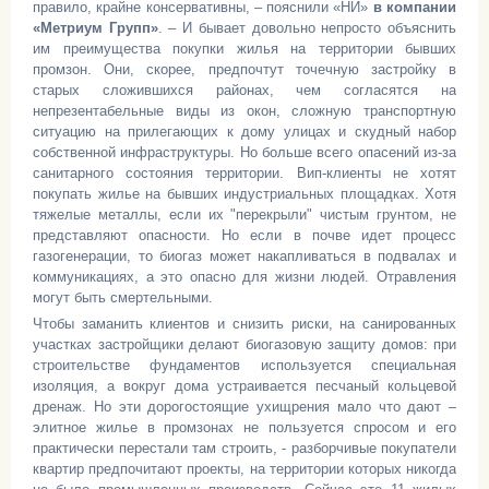
правило, крайне консервативны, – пояснили «НИ»
в компании
«Метриум Групп»
. – И бывает довольно непросто объяснить
им преимущества покупки жилья на территории бывших
промзон. Они, скорее, предпочтут точечную застройку в
старых сложившихся районах, чем согласятся на
непрезентабельные виды из окон, сложную транспортную
ситуацию на прилегающих к дому улицах и скудный набор
собственной инфраструктуры. Но больше всего опасений из-за
санитарного состояния территории. Вип-клиенты не хотят
покупать жилье на бывших индустриальных площадках. Хотя
тяжелые металлы, если их "перекрыли" чистым грунтом, не
представляют опасности. Но если в почве идет процесс
газогенерации, то биогаз может накапливаться в подвалах и
коммуникациях, а это опасно для жизни людей. Отравления
могут быть смертельными.
Чтобы заманить клиентов и снизить риски, на санированных
участках застройщики делают биогазовую защиту домов: при
строительстве фундаментов используется специальная
изоляция, а вокруг дома устраивается песчаный кольцевой
дренаж. Но эти дорогостоящие ухищрения мало что дают –
элитное жилье в промзонах не пользуется спросом и его
практически перестали там строить, - разборчивые покупатели
квартир предпочитают проекты, на территории которых никогда