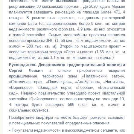
Оказалось, что власти вынашивают грандиозные планы по
реорганизации 30 московских промзон . До 2020 года в Москве
планируется завершить реновацию на площади более 471, 4
гектара. В рамках этих проектов, по данным риэлторской
кампании Est-a-Tet, запроектировано более 9 млн. кв. метров
недвижимости различного формата, 4,9 млн. из них относится
к жилой застройке. Самым масштабным проектом является
освоение промзоны ЗИЛ (1, 56 млн. кв.м недвижимости, из них
жилой – 580 тыс. кв. м). Второй по масштабности проект –
освоение территории завода «Серп и молот» (1,55 млн. кв. м
недвижимости, из них 1,1 млн. кв. м придется на жилье.)
Руководитель Департамента градостроительной политики
Сергей Левкин
в списке приоритетных выделил
промышленные территории зоны «Нагатинский затон»,
«Соколиная гора», «Павелецкая», «Алабушево», «Нагатино»,
«Воронцово», «Западный порт», «Перово», «Ботанический
сад». Недавно правительство утвердило проект квартальной
застройки «Грайвароново», согласно которому на площади 19,
4 гектара будет возведено 586 тысяч кв. м. жилья и
социальных объектов.
Приобретение квартиры на месте бывшей промзоны вызывает
у потенциальных покупателей определенные опасения.
- Покупатели недвижимости в высокобюджетном сегменте, как