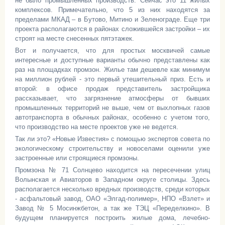
не было промышленных производств. Сейчас это 11 жилых
комплексов. Примечательно, что 5 из них находятся за
пределами МКАД – в Бутово, Митино и Зеленограде. Еще три
проекта располагаются в районах сложившейся застройки – их
строят на месте снесенных пятэтажек.
Вот и получается, что для простых москвичей самые
интересные и доступные варианты обычно представлены как
раз на площадках промзон. Жилье там дешевле как минимум
на миллион рублей - это первый утешительный приз. Есть и
второй: в офисе продаж представитель застройщика
рассказывает, что загрязнение атмосферы от бывших
промышленных территорий не выше, чем от выхлопных газов
автотранспорта в обычных районах, особенно с учетом того,
что производство на месте проектов уже не ведется.
Так ли это? «Новые Известия» с помощью экспертов совета по
экологическому строительству и новоселами оценили уже
застроенные или строящиеся промзоны.
Промзона № 71 Солнцево находится на пересечении улиц
Волынская и Авиаторов в Западном округе столицы. Здесь
располагается несколько вредных производств, среди которых
- асфальтовый завод, ОАО «Элгад-полимер», НПО «Взлет» и
Завод № 5 Мосинжбетон, а так же ТЭЦ «Переделкино». В
будущем планируется построить жилые дома, лечебно-