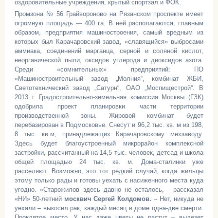
оздоровительные учреждения, крытый спортзал и ФОК.
Промзона № 56 Грайвороново на Рязанском проспекте имеет
огромную площадь — 400 га. В ней располагаются, главным
образом, предприятия машиностроения, самый вредным из
которых был Карачаровский завод, «славящийся» выбросами
аммиака, соединений марганца, серной и соляной кислот,
неорганической пыли, оксидов углерода и диоксидов азота.
Среди «сомнительных» предприятий: ПО
«Машиностроительный завод „Молния“, комбинат ЖБИ,
Светотехнический завод „Сатурн“, ОАО „Моспищестрой“. В
2013 г. Градостроительно-земельная комиссия Москвы (ГЗК)
одобрила проект планировки части территории
производственной зоны. Жировой комбинат будет
перебазирован в Подмосковье. Снесут и 96,2 тыс. кв. м из 198,
8 тыс. кв.м, принадлежащих Карачаровскому мехзаводу.
Здесь будет благоустроенный микрорайон комплексной
застройки, рассчитанный на 14,5 тыс. человек, детсад и школа
общей площадью 24 тыс. кв. м. Дома-сталинки уже
расселяют. Возможно, это тот редкий случай, когда жильцы
этому только рады и готовы уехать с насиженного места куда
угодно. «Старожилов здесь давно не осталось, - рассказал
«НИ» 50-летний
москвич Сергей Колдомов.
– Нет, никуда не
уехали – выкосил рак, каждый месяц в доме одна-две смерти.
Проклятое место. У нас даже цветы не растут – вылезет