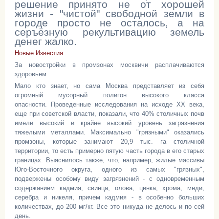
решение принято не от хорошей
жизни - "чистой" свободной земли в
городе просто не осталось, а на
серъёзную рекультивацию земель
денег жалко.
Новые Известия
За новостройки в промзонах москвичи расплачиваются
здоровьем
Мало кто знает, но сама Москва представляет из себя
огромный мусорный полигон высокого класса
опасности. Проведенные исследования на исходе ХХ века,
еще при советской власти, показали, что 40% столичных почв
имели высокий и крайне высокий уровень загрязнения
тяжелыми металлами. Максимально "грязными" оказались
промзоны, которые занимают 20,9 тыс. га столичной
территории, то есть примерно пятую часть города в его старых
границах. Выяснилось также, что, например, жилые массивы
Юго-Восточного округа, одного из самых "грязных",
подвержены особому виду загрязнений - с одновременным
содержанием кадмия, свинца, олова, цинка, хрома, меди,
серебра и никеля, причем кадмия - в особенно больших
количествах, до 200 мг/кг. Все это никуда не делось и по сей
день.