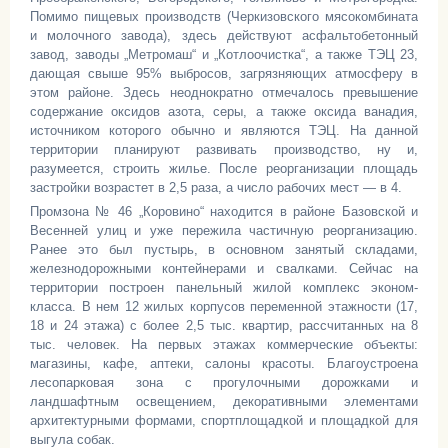
Помимо пищевых производств (Черкизовского мясокомбината
и молочного завода), здесь действуют асфальтобетонный
завод, заводы „Метромаш“ и „Котлоочистка“, а также ТЭЦ 23,
дающая свыше 95% выбросов, загрязняющих атмосферу в
этом районе. Здесь неоднократно отмечалось превышение
содержание оксидов азота, серы, а также оксида ванадия,
источником которого обычно и являются ТЭЦ. На данной
территории планируют развивать производство, ну и,
разумеется, строить жилье. После реорганизации площадь
застройки возрастет в 2,5 раза, а число рабочих мест — в 4.
Промзона № 46 „Коровино“ находится в районе Базовской и
Весенней улиц и уже пережила частичную реорганизацию.
Ранее это был пустырь, в основном занятый складами,
железнодорожными контейнерами и свалками. Сейчас на
территории построен панельный жилой комплекс эконом-
класса. В нем 12 жилых корпусов переменной этажности (17,
18 и 24 этажа) с более 2,5 тыс. квартир, рассчитанных на 8
тыс. человек. На первых этажах коммерческие объекты:
магазины, кафе, аптеки, салоны красоты. Благоустроена
лесопарковая зона с прогулочными дорожками и
ландшафтным освещением, декоративными элементами
архитектурными формами, спортплощадкой и площадкой для
выгула собак.