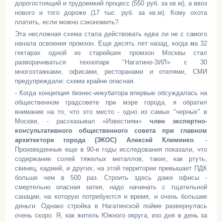
дорогостоящий и трудоемкий процесс (550 руб. за кв.м), а ввоз
нового и того дороже (17 тыс. руб. за кв.м). Кому охота
платить, если можно сэкономить?
Эта несложная схема стала действовать едва ли не с самого
начала освоения промзон. Еще десять лет назад, когда
н
а 32
гектарах одной из старейших промзон Москвы стал
разворачиваться технопарк "Нагатино-ЗИЛ» с 30
многоэтажками, офисами, ресторанами и отелями, СМИ
предупреждали: схема крайне опасная.
- Когда концепция бизнес-инкубатора впервые обсуждалась на
общественном градсовете при мэре города, я обратил
внимание на то, что это место - одно из самых "черных" в
Москве, - рассказывал «Известиям»
член экспертно-
консультативного общественного совета при главном
архитекторе города (ЭКОС) Алексей Клименко
. -
Произведенные еще в 90-е годы исследования показали, что
содержание солей тяжелых металлов, таких, как ртуть,
свинец, кадмий, и других, на этой территории превышает ПДК
больше чем в 500 раз. Строить здесь даже офисы -
смертельно опасная затея, надо начинать с тщательной
санации, на которую потребуются и время, и очень большие
деньги. Однако стройка в Нагатинской пойме развернулась
очень скоро. Я, как житель Южного округа, изо дня в день за