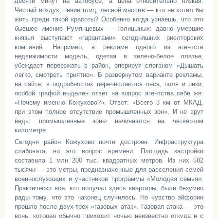
десяти минут на автобусе, а цена относительно низкая.
Чистый воздух, пение птиц, лесной массив — кто не хотел бы
жить среди такой красоты? Особенно когда узнаешь, что это
бывшее имение Румянцевых — Голицыных: давно умершие
князья выступают «гарантами» сегодняшних риелторских
компаний. Например, в рекламе одного из агентств
недвижимости модель, одетая в зелено-белое платье,
убеждает переезжать в район, оперируя слоганом «Дышать
легко, смотреть приятно». В развернутом варианте рекламы,
на сайте, в подробностях перечисляются леса, поля и реки,
особой графой выделен ответ на вопрос агентства себе же:
«Почему именно Кожухово?». Ответ: «Всего 3 км от МКАД,
при этом полное отсутствие промышленных зон». И не врут
ведь: промышленные зоны начинаются на четвертом
километре.
Сегодня район Кожухово почти достроен. Инфраструктура
слабовата, но это вопрос времени. Площадь застройки
составила 1 млн 200 тыс. квадратных метров. Из них 582
тысячи — это метры, предназначенные для расселения семей
военнослужащих и участников программы «Молодая семья».
Практически все, кто получал здесь квартиры, были безумно
рады тому, что это наконец случилось. Но чувство эйфории
прошло после двух-трех «газовых атак». Газовая атака — это
вонь, которая обычно приходит ночью неизвестно откуда и с