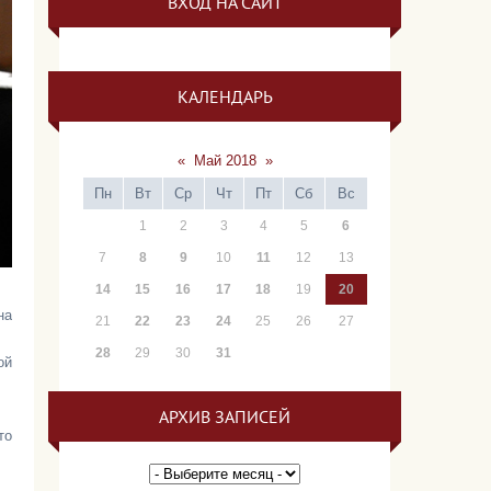
ВХОД НА САЙТ
КАЛЕНДАРЬ
«
Май 2018
»
Пн
Вт
Ср
Чт
Пт
Сб
Вс
1
2
3
4
5
6
7
8
9
10
11
12
13
14
15
16
17
18
19
20
на
21
22
23
24
25
26
27
28
29
30
31
ой
АРХИВ ЗАПИСЕЙ
то