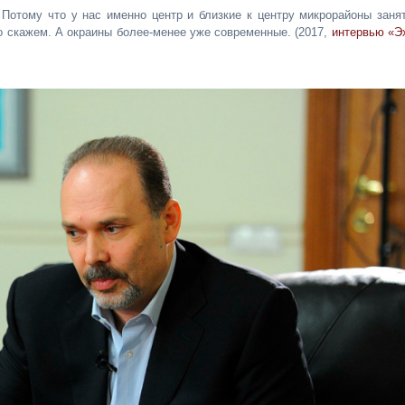
Потому что у нас именно центр и близкие к центру микрорайоны заня
о скажем. А окраины более-менее уже современные. (2017,
интервью «Э