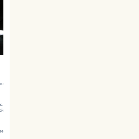
то
с.
ой
ее