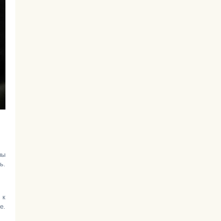
ны
ь.
 к
е.