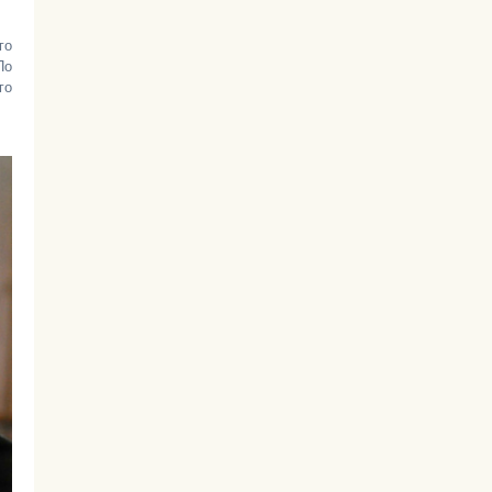
го
По
го