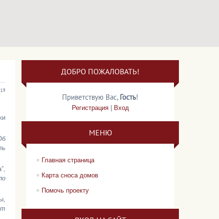
ДОБРО ПОЖАЛОВАТЬ!
:19
Приветствую Вас
,
Гость
!
Регистрация
|
Вход
ки
МЕНЮ
Об
ль
Главная страница
”,
Карта сноса домов
ло
Помочь проекту
ы,
ет