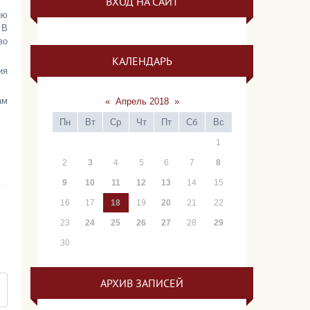
ВХОД НА САЙТ
ию
 В
во
КАЛЕНДАРЬ
ия
ам
«
Апрель 2018
»
Пн
Вт
Ср
Чт
Пт
Сб
Вс
1
2
3
4
5
6
7
8
9
10
11
12
13
14
15
16
17
18
19
20
21
22
23
24
25
26
27
28
29
30
АРХИВ ЗАПИСЕЙ