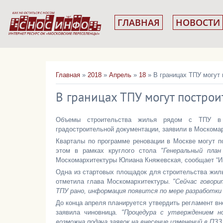
ГЛАВНАЯ
НОВОСТИ
Главная
»
2018
»
Апрель
»
18
» В границах ТПУ могут 
В границах ТПУ могут постро
Объемы строительства жилья рядом с ТПУ в р
градостроительной документации, заявили в Москома
Кварталы по программе реновации в Москве могут по
этом в рамках круглого стола
"Генеральный план
Москомархитектуры Юлиана Княжевская, сообщает “И
Одна из стартовых площадок для строительства жиль
отметила глава Москомархитектуры.
"Сейчас говори
ТПУ рано, информация появится по мере разработк
До конца апреля планируется утвердить регламент вн
заявила чиновница.
"Процедура с утверждением н
возможна подача заявок на внесение изменений в ПЗЗ