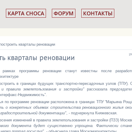
КАРТА СНОСА
ФОРУМ
КОНТАКТЫ
построить кварталы реновации
ить кварталы реновации
19
амках программы реновации станут известны после разработ
рхитектуре
строить в границах будущих транспортно-пересадочных узлов (ТПУ). 
 и правила землепользования и застройки"
рассказала председате
нтерфакс-Недвижимость”.
я по программе реновации расположена в границах ТПУ “Марьина Роща
ть о конкретных объемах строительства реновационного жилья око
и градостроительной документации"
, - подчеркнула Княжевская.
есения изменений в правила землепользования и застройки (ПЗЗ) Москв
ового документа будет существенно упрощена. Фактически стан
 через портал госуслуг"
, - объяснила глава Москомархитектуры.