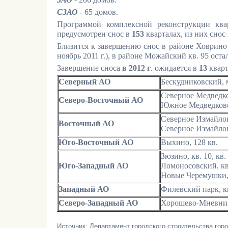
СЗАО
- 65 домов.
Программой комплексной реконструкции ква
предусмотрен снос в
153
кварталах, из них снос
Близится к завершению снос в районе Ховрино к
ноябрь
2011 г
.), в районе Можайский кв. 95 оста
Завершение сноса
в
2012 г
. ожидается в
13
кварт
Северный АО
Бескудниковский, м
Северное Медведко
Северо-Восточный АО
Южное Медведково,
Северное Измайлов
Восточный АО
Северное Измайлов
Юго-Восточный АО
Выхино, 128 кв.
Зюзино, кв. 10, кв.
Юго-Западный АО
Ломоносовский, кв
Новые Черемушки, 
Западный АО
Филевский парк, кв
Северо-Западный
АО
Хорошево-Мневники
Источник:
Департамент городского строительства гор