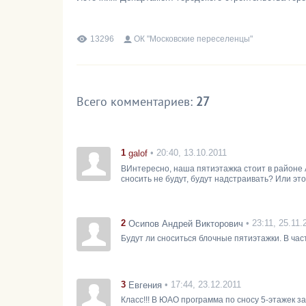
13296
ОК "Московские переселенцы"
Всего комментариев
:
27
1
• 20:40, 13.10.2011
galof
BИнтересно, наша пятиэтажка стоит в районе 
сносить не будут, будут надстраивать? Или это
2
• 23:11, 25.11.
Осипов Андрей Викторович
Будут ли сноситься блочные пятиэтажки. В част
3
• 17:44, 23.12.2011
Евгения
Класс!!! В ЮАО программа по сносу 5-этажек 