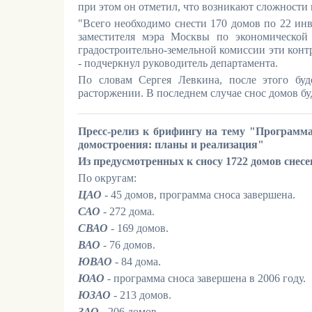
при этом он отметил, что возникают сложности 
"Всего необходимо снести 170 домов по 22 инв
заместителя мэра Москвы по экономической
градостроительно-земельной комиссии эти контр
- подчеркнул руководитель департамента.
По словам Сергея Левкина, после этого бу
расторжении. В последнем случае снос домов бу
Пресс-релиз к брифингу на тему "Программ
домостроения: планы и реализация"
Из предусмотренных к сносу 1722 домов снесен
По округам:
ЦАО
- 45 домов, программа сноса завершена.
САО
- 272 дома.
СВАО
- 169 домов.
ВАО
- 76 домов.
ЮВАО
- 84 дома.
ЮАО
- программа сноса завершена в 2006 году.
ЮЗАО
- 213 домов.
ЗАО
- 206 домов.