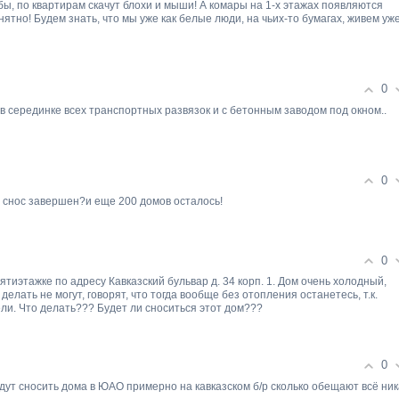
убы, по квартирам скачут блохи и мыши! А комары на 1-х этажах появляются
нятно! Будем знать, что мы уже как белые люди, на чьих-то бумагах, живем уже
0
 в серединке всех транспортных развязок и с бетонным заводом под окном..
0
 снос завершен?и еще 200 домов осталось!
0
ятиэтажке по адресу Кавказский бульвар д. 34 корп. 1. Дом очень холодный,
елать не могут, говорят, что тогда вообще без отопления останетесь, т.к.
ли. Что делать??? Будет ли сноситься этот дом???
0
удут сносить дома в ЮАО примерно на кавказском б/р сколько обещают всё ник