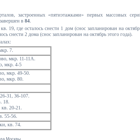
рталов, застроенных «пятиэтажками» первых массовых сери
 завершен в
84
.
в. 19, где осталось снести 1 дом (снос запланирован на октябр
лось снести 2 дома (снос запланирован на октябрь этого года).
алах:
кр. 7.
во, мкр. 11-11А.
 мкр. 4-5
о, мкр. 49-50.
о, мкр. 80.
 26-31, 36-107.
. 18.
кв. 20-21.
. 55-56.
, кв. 74.
ода Москвы