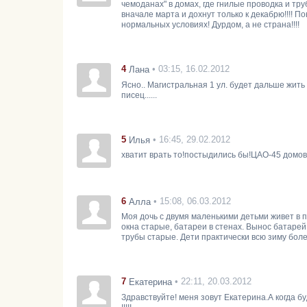
чемоданах" в домах, где гнилые проводка и тр
вначале марта и дохнут только к декабрю!!!! По
нормальных условиях! Дурдом, а не страна!!!!
4
• 03:15, 16.02.2012
Лана
Ясно.. Магистральная 1 ул. будет дальше жить
писец......
5
• 16:45, 29.02.2012
Илья
хватит врать то!постыдились бы!ЦАО-45 домов
6
• 15:08, 06.03.2012
Алла
Моя дочь с двумя маленькими детьми живет в п
окна старые, батареи в стенах. Вынос батарей д
трубы старые. Дети практически всю зиму боле
7
• 22:11, 20.03.2012
Екатерина
Здравствуйте! меня зовут Екатерина.А когда б