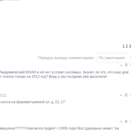
1
2
3
Порядок вывода комментариев:
0
Академический ЮЗАО и её нет в спике сносимых. Значит ли это, что наш дом
т список только на 2012 год? Ведь у нас полдома уже выселили!
0
2011
ности на Шереметьевской ул. д. 15, 17
0
завершена????? Нам мозги пудрят с 2006 года! Всё Царицыно живет "на