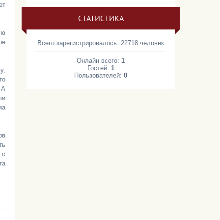
ет
СТАТИСТИКА
ую
ое
Всего зарегистрировалось: 22718 человек
Онлайн всего:
1
Гостей:
1
у,
Пользователей:
0
то
 А
ли
ма
ов
ть
 с
та