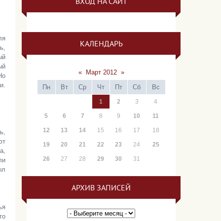
ВХОД НА САЙТ
ля
КАЛЕНДАРЬ
ь,
ый
ый
«
Март 2012
»
Но
и.
Пн
Вт
Ср
Чт
Пт
Сб
Вс
1
2
3
4
5
6
7
8
9
10
11
12
13
14
15
16
17
18
ь,
ют
19
20
21
22
23
24
25
а,
26
27
28
29
30
31
ли
ыл
АРХИВ ЗАПИСЕЙ
ья
то