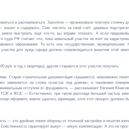
зоваться и распоряжаться. Захотели — организовали платную стоянку д
значит и содержать. Снег чистить за свой счёт, деревья подстригат
й земле выстроить ещё что-то, вы вправе отказать. А если придомов
 суда РФ считает, что, пока земельный участок не взят на кадастров
авового образования. То есть она государственная, муниципальная. 
 участка для нужд города должно сопровождаться выкупом этой земл
0 руб. в год с квартиры), другие стараются этот участок получить.
ми. Старая строительная документация скрывается, невозможно понят
ме» заменяется на слова «участок под домом», и чиновники отмеря
минимальным отступом от фундамента, — рассказывает Евгения Юнисов
 ТСЖ и ЖСК. — Естественно, при таком раскладе большей частью зем
толице оформить землю удалось единицам, хотя этот процесс должен б
ть — это двойная линия обороны от точечной застройки и изъятия жил
 Собственность гарантирует выкуп — некую компенсацию. А это не прос