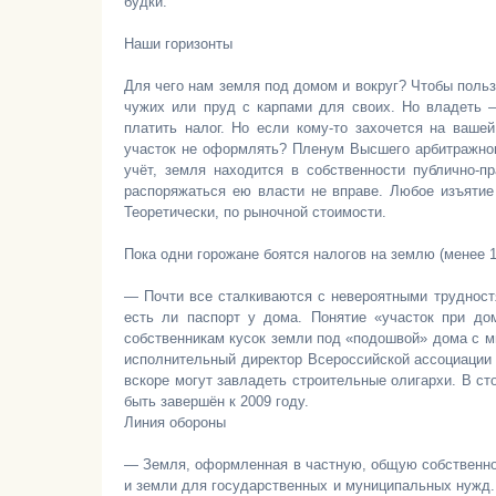
будки.
Наши горизонты
Для чего нам земля под домом и вокруг? Чтобы поль
чужих или пруд с карпами для своих. Но владеть — 
платить налог. Но если кому-то захочется на ваше
участок не оформлять? Пленум Высшего арбитражного
учёт, земля находится в собственности публично-пр
распоряжаться ею власти не вправе. Любое изъятие
Теоретически, по рыночной стоимости.
Пока одни горожане боятся налогов на землю (менее 10
— Почти все сталкиваются с невероятными трудностя
есть ли паспорт у дома. Понятие «участок при до
собственникам кусок земли под «подошвой» дома с 
исполнительный директор Всероссийской ассоциации
вскоре могут завладеть строительные олигархи. В с
быть завершён к 2009 году.
Линия обороны
— Земля, оформленная в частную, общую собственнос
и земли для государственных и муниципальных нужд.