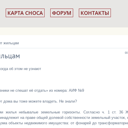
КАРТА СНОСА
ФОРУМ
КОНТАКТЫ
ит жильцам
ильцам
00
огда об этом не узнают
вники не спешат её отдать» из номера: АИФ №9
уг дома вы тоже можете владеть. Не знали?
и жилья небывалые земельные горизонты. Согласно ч. 1 ст. 36 
инадлежит на праве общей долевой собственности земельный участок, 
дома объекты недвижимого имущества: от фонарей до трансформаторн