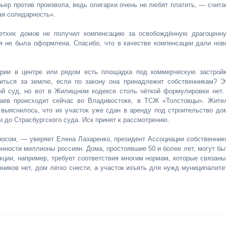
ьер против произвола, ведь олигархи очень не любят платить, — счита
я солидарность».
етхих домов не получил компенсацию за освобождённую драгоценн
я не была оформлена. Спасибо, что в качестве компенсации дали нов
ории в центре или рядом есть площадка под коммерческую застройк
иться за землю, если по закону она принадлежит собственникам? Э
й суд, но вот в Жилищном кодексе столь чёткой формулировки нет.
аев происходит сейчас во Владивостоке, в ТСЖ «Толстовцы». Жите
 выяснилось, что их участок уже сдан в аренду под строительство до
до Страсбургского суда. Иск принят к рассмотрению.
носом, — уверяет Елена Лазаренко, президент Ассоциации собственник
ности миллионы россиян. Дома, простоявшие 50 и более лет, могут бы
кции, например, требует соответствия многим нормам, которые связаны
ников нет, дом легко снести, а участок изъять для нужд муниципалите