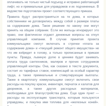
оплачивать не только чистый подъезд и исправно работающий
лифт, но и премиальные для управдомов и их подчиненных. В
ведомстве подготовлен проект соответствующего приказа.
Правила будут распространяться на те дома, в которых
собственники не договорились между собой о размере платы
за содержание дома. Такое решение по закону они могут
принять на общем собрании. Если же жильцы игнорируют это
право, они фактически отдают денежные вопросы на откуп
управляющей компании. В случае принятия проекта
коммунальщики смогут включать в строчки «плата за
содержание дома» и «текущий ремонт общего имущества» не
что им взбредет в голову, а только прописанные в приказе
пункты. Правда, львиную долю в ценнике будет занимать
оплата труда сантехников, маляров и прочих сотрудников
управляющей конторы. Она, как сказано в тексте документа,
состоит из тарифных ставок, компенсаций за особый характер
труда, а также премиальные и стимулирующие выплаты.
Также в квартплату коммунальщики смогут включить свои
расходы на покупку краски, инвентаря, перчаток и халатов для
дворников, а также других расходных материалов,
необходимых для благоустройства дома. Еще один пункт —
расходы на эксплуатацию транспорта, которым пользуются
управдомы, и покупка ими топлива для «железных коней».