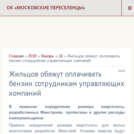
ОК «МОСКОВСКИЕ ПЕРЕСЕЛЕНЦЫ»
ГЛАВНАЯ
НОВОСТИ
Главная
»
2018
»
Январь
»
16
» Жильцов обяжут оплачивать
бензин сотрудникам управляющих компаний
КАРТА СНОСА
Жильцов обяжут оплачивать
00:46
ФОРУМ
бензин сотрудникам управляющих
компаний
КОНТАКТЫ
В правилах определения размера квартплаты,
разработанных Минстроем, прописаны и другие расходы
коммунальщиков
Правила определения размера квартплаты для жилых
многоэтажек разработал Минстрой. Хозяева квартир будут