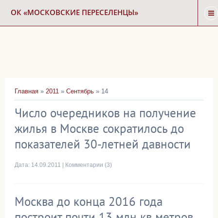
ОК «МОСКОВСКИЕ ПЕРЕСЕЛЕНЦЫ»
ГЛАВНАЯ
НОВОСТИ
Главная
»
2011
»
Сентябрь
»
14
КАРТА СНОСА
Число очередников на получение
жилья в Москве сократилось до
ФОРУМ
показателей 30-летней давности
КОНТАКТЫ
Дата:
14.09.2011
|
Комментарии (3)
Москва до конца 2016 года
построит почти 13 млн кв метров