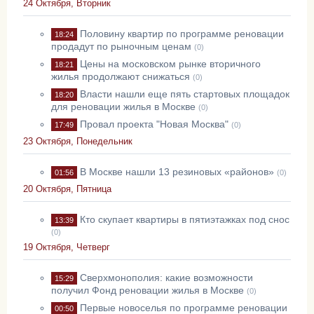
24 Октября, Вторник
Половину квартир по программе реновации
18:24
продадут по рыночным ценам
(0)
Цены на московском рынке вторичного
18:21
жилья продолжают снижаться
(0)
Власти нашли еще пять стартовых площадок
18:20
для реновации жилья в Москве
(0)
Провал проекта "Новая Москва"
17:49
(0)
23 Октября, Понедельник
В Москве нашли 13 резиновых «районов»
01:56
(0)
20 Октября, Пятница
Кто скупает квартиры в пятиэтажках под снос
13:39
(0)
19 Октября, Четверг
Сверхмонополия: какие возможности
15:29
получил Фонд реновации жилья в Москве
(0)
Первые новоселья по программе реновации
00:50