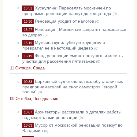
Хуснуллин: Переселять москвичей по
16:31
программе реновации начнут до конца года
(0)
Реновация уходит от налогов
16:30
(0)
Реновация. Москвичам запретят парковаться
16:27
во дворах
(0)
Мужчина купил убитую хрущевку и
16:19
превратил ее в настоящий шедевр
(0)
Фонд реновации сможет покупать и менять
16:19
участки для расселения пятиэтажек
(0)
11 Октября, Среда
Верховный суд отклонил жалобу столичных
00:33
предпринимателей на снос самостроя "второй
волны"
(0)
09 Октября, Понедельник
Архитекторы рассказали о деталях работы
18:07
над кварталами реновации
(0)
Мусор от московской реновации повезут во
18:03
Владимир
(0)