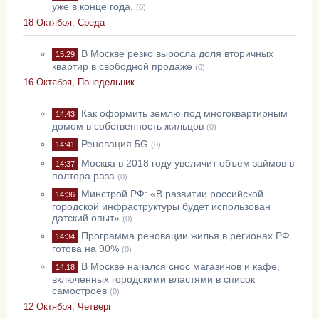
уже в конце года.
(0)
18 Октября, Среда
В Москве резко выросла доля вторичных
15:29
квартир в свободной продаже
(0)
16 Октября, Понедельник
Как оформить землю под многоквартирным
14:43
домом в собственность жильцов
(0)
Реновация 5G
14:41
(0)
Москва в 2018 году увеличит объем займов в
14:37
полтора раза
(0)
Минстрой РФ: «В развитии российской
14:36
городской инфраструктуры будет использован
датский опыт»
(0)
Программа реновации жилья в регионах РФ
14:34
готова на 90%
(0)
В Москве начался снос магазинов и кафе,
14:18
включенных городскими властями в список
самостроев
(0)
12 Октября, Четверг