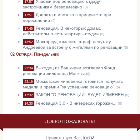
Участки под реновацию отдадут
17:57
застройщикам безвозмездно
(0)
Доплата и ипотека в приоритете при
17:51
переселении
(0)
Реновация. В некоторых домах,
17:45
действительно есть квартиры-студии
(0)
Мосгорсуд отменил штраф депутату
13:52
Андреевой за встречу с жителями по реновации
(0)
02 Октября, Понедельник
Выходец из Башкирии возглавил Фонд
23:34
реновации жилфонда Москвы
(0)
Московские чиновники готовятся получать
23:19
медали и премии "за успешную реновацию"
(0)
ЗАКОН "О РЕНОВАЦИИ" БУДЕТ ИЗМЕНЕН
17:32
(0)
Реновация 3.0 - В интересах горожан...
14:30
(0)
ДОБРО ПОЖАЛОВАТЬ!
Приветствую Вас
,
Гость
!