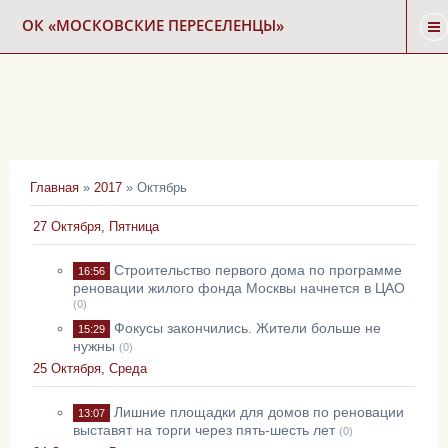
ОК «МОСКОВСКИЕ ПЕРЕСЕЛЕНЦЫ»
ГЛАВНАЯ
НОВОСТИ
Главная
»
2017
»
Октябрь
КАРТА СНОСА
27 Октября, Пятница
ФОРУМ
Строительство первого дома по программе
16:56
реновации жилого фонда Москвы начнется в ЦАО
(0)
Фокусы закончились. Жители больше не
КОНТАКТЫ
15:29
нужны
(0)
25 Октября, Среда
Лишние площадки для домов по реновации
13:07
выставят на торги через пять-шесть лет
(0)