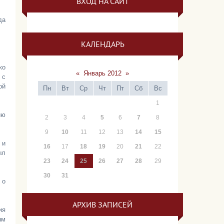
ВХОД НА САЙТ
да
КАЛЕНДАРЬ
ко
«
Январь 2012
»
 с
ой
Пн
Вт
Ср
Чт
Пт
Сб
Вс
1
ию
2
3
4
5
6
7
8
9
10
11
12
13
14
15
 и
16
17
18
19
20
21
22
ыл
23
24
25
26
27
28
29
30
31
 о
АРХИВ ЗАПИСЕЙ
ия
ым