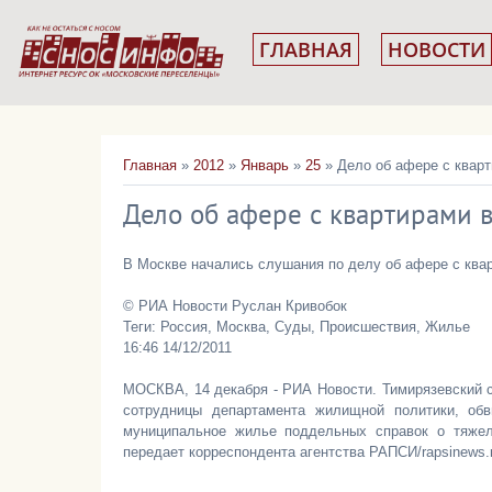
ГЛАВНАЯ
НОВОСТИ
Главная
»
2012
»
Январь
»
25
» Дело об афере с квар
Дело об афере с квартирами 
В Москве начались слушания по делу об афере с ква
© РИА Новости Руслан Кривобок
Теги: Россия, Москва, Суды, Происшествия, Жилье
16:46 14/12/2011
МОСКВА, 14 декабря - РИА Новости. Тимирязевский 
сотрудницы департамента жилищной политики, об
муниципальное жилье поддельных справок о тяжел
передает корреспондента агентства РАПСИ/rapsinews.r