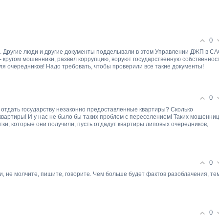
0
 Другие люди и другие документы подделывали в этом Управлении ДЖП в СА
 - кругом мошенники, развел коррупцию, воруют государственную собственнос
ля очередников! Надо требовать, чтобы проверили все такие документы!
0
 отдать государству незаконно предоставленные квартиры? Сколько
вартиры! И у нас не было бы таких проблем с переселением! Таких мошенниц
тки, которые они получили, пусть отдадут квартиры липовых очередников,
0
ми, не молчите, пишите, говорите. Чем больше будет фактов разоблачения, те
0