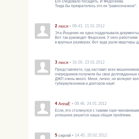
Его следовало посадить. И Федосеева.
Тогда бы прекратилось это их "равнозначное".
2
• 08:43, 21.01.2012
люся
Эта Йощенко не одна подделывала документы.
Вот так руководит Федосеев. У него работники
в крупных размерах. Вот куда ушли квартиры д
3
• 16:29, 23.01.2012
люся
Представляете, суд заставит всех мошенников
очередников получили бы свои долгожданные к
ДЖП очень много. Меня, лично, не волнуют взя
туберкулезников и докторов наук!
4
• 08:46, 24.01.2012
AnnaE
Если, кто столкнулся с такими горе-чиновника
успешнее решится наша общая проблема.
5
• 14:45, 20.02.2012
сергей