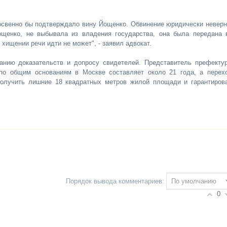
 косвенно бы подтверждало вину Йощенко. Обвинение юридически неверн
ощенко, не выбывала из владения государства, она была передана 
 хищении речи идти не может", - заявил адвокат.
анию доказательств и допросу свидетелей. Представитель префекту
 по общим основаниям в Москве составляет около 21 года, а перех
получить лишние 18 квадратных метров жилой площади и гарантиров
Порядок вывода комментариев:
0