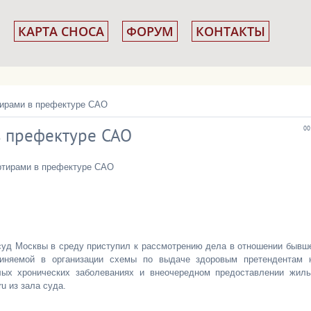
КАРТА СНОСА
ФОРУМ
КОНТАКТЫ
тирами в префектуре САО
в префектуре САО
00
ртирами в префектуре САО
суд Москвы в среду приступил к рассмотрению дела в отношении бывш
виняемой в организации схемы по выдаче здоровым претендентам 
ых хронических заболеваниях и внеочередном предоставлении жиль
u из зала суда.