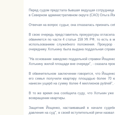
Перед судом предстала бывшая ведущая сотрудница 
в Северном административном округе (САО) Ольга Йощ
Отвечая на вопрос судьи, она отказалась признать се
В свою очередь представитель прокуратуры огласила 
обвиняется по части 4 статьи 159 УК РФ, то есть в
использованием служебного положения. Прокурор 
очереднику Хотькину была выдана поддельная справка
"На основании заведомо поддельной справки Йощенко
Хотькину жилой площади вне очереди", - сказала прок
В обвинительном заключении говорится, что Йощенко
его семья получили квартиру площадью более 70 к
нанесен ущерб на сумму более 4 миллионов рублей", 
В то же время она сообщила суду, что Хотькин уже 
возвращении квартиры.
Защитник Йощенко, настаивавший в начале судебн
давления на суд", в своей вступительной речи назва