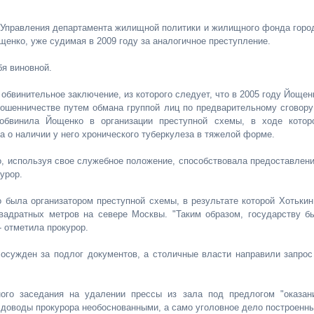
Управления департамента жилищной политики и жилищного фонда горо
енко, уже судимая в 2009 году за аналогичное преступление.
бя виновной.
обвинительное заключение, из которого следует, что в 2005 году Йощен
 мошенничестве путем обмана группой лиц по предварительному сговору
обвинила Йощенко в организации преступной схемы, в ходе котор
 о наличии у него хронического туберкулеза в тяжелой форме.
, используя свое служебное положение, способствовала предоставлен
урор.
 была организатором преступной схемы, в результате которой Хотькин
вадратных метров на севере Москвы. "Таким образом, государству б
- отметила прокурор.
осужден за подлог документов, а столичные власти направили запрос
ого заседания на удалении прессы из зала под предлогом "оказан
л доводы прокурора необоснованными, а само уголовное дело построенн