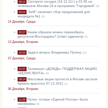
Смотрите сегодня (16.12.11г.) в 22-45 на
08:10
телеканале Москва-24 в программе "Городовой"
(0)
"АиФ" начинает сбор предложений для
00:04
кандидата №1
(0)
14 Декабря, Среда
Каким образом можно переизбрать
20:27
депутатов Мосгордумы? (ответ адвоката)
(0)
13 Декабря, Вторник
Задать вопрос Владимиру Путину
16:03
(11)
07 Декабря, Среда
Телеканал «ДОЖДЬ» ПОДДЕРЖАЛ АКЦИЮ
22:37
«БЕЛАЯ ЛЕНТА»
(0)
Массовые акции протеста в Москве застали
08:14
Кремль врасплох 07.12.2011
(1)
06 Декабря, Вторник
Путин: потери «Единой России» были
21:09
неизбежны
(0)