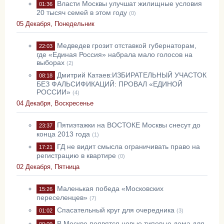
Власти Москвы улучшат жилищные условия
01:36
20 тысяч семей в этом году
(0)
05 Декабря, Понедельник
Медведев грозит отставкой губернаторам,
22:03
где «Единая Россия» набрала мало голосов на
выборах
(2)
Дмитрий Катаев:ИЗБИРАТЕЛЬНЫЙ УЧАСТОК
08:18
БЕЗ ФАЛЬСИФИКАЦИЙ: ПРОВАЛ «ЕДИНОЙ
РОССИИ»
(4)
04 Декабря, Воскресенье
Пятиэтажки на ВОСТОКЕ Москвы снесут до
23:37
конца 2013 года
(1)
ГД не видит смысла ограничивать право на
17:21
регистрацию в квартире
(0)
02 Декабря, Пятница
Маленькая победа «Московских
15:26
переселенцев»
(7)
Спасательный круг для очередника
01:02
(3)
В Москве появятся новые типовые дома для