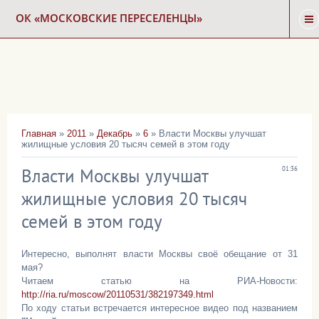
ОК «МОСКОВСКИЕ ПЕРЕСЕЛЕНЦЫ»
ГЛАВНАЯ
НОВОСТИ
Главная
»
2011
»
Декабрь
»
6
» Власти Москвы улучшат
жилищные условия 20 тысяч семей в этом году
КАРТА СНОСА
Власти Москвы улучшат
01:36
ФОРУМ
жилищные условия 20 тысяч
семей в этом году
КОНТАКТЫ
Интересно, выполнят власти Москвы своё обещание от 31
мая?
Читаем статью на РИА-Новости:
http://ria.ru/moscow/20110531/382197349.html
По ходу статьи встречается интересное видео под названием