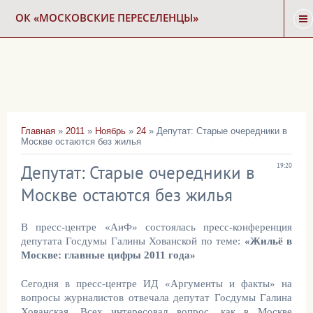
ОК «МОСКОВСКИЕ ПЕРЕСЕЛЕНЦЫ»
ГЛАВНАЯ
НОВОСТИ
Главная
»
2011
»
Ноябрь
»
24
» Депутат: Старые очередники в
Москве остаются без жилья
КАРТА СНОСА
Депутат: Старые очередники в
19:20
ФОРУМ
Москве остаются без жилья
В пресс-центре «АиФ» состоялась пресс-конференция
КОНТАКТЫ
депутата Госдумы Галины Хованской по теме:
«Жильё в
Москве: главные цифры 2011 года»
Сегодня в пресс-центре ИД «Аргументы и факты» на
вопросы журналистов отвечала депутат Госдумы Галина
Хованская
. Всех интересовал вопрос, как в Москве