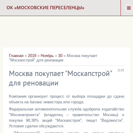
ОК «МОСКОВСКИЕ ПЕРЕСЕЛЕНЦЫ»
ГЛАВНАЯ
НОВОСТИ
Главная
»
2018
»
Ноябрь
»
30
» Москва покупает
"Москапстрой" для реновации
КАРТА СНОСА
Москва покупает "Москапстрой"
21:52
ФОРУМ
для реновации
Компания организует процесс от выбора площадки до сдачи
КОНТАКТЫ
объекта на баланс инвестора или города.
Федеральная антимонопольная служба одобрила ходатайство
"Мосинжпроекта" (владелец – правительство Москвы) о
покупке 98,38% акций "Москапстроя", пишут "Ведомости".
Условия сделки обсуждаются.