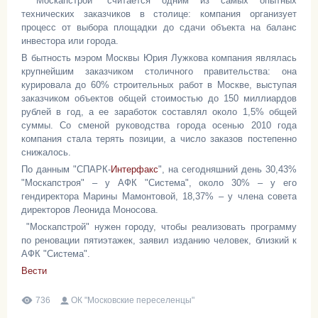
"Москапстрой" считается одним из самых опытных
технических заказчиков в столице: компания организует
процесс от выбора площадки до сдачи объекта на баланс
инвестора или города.
В бытность мэром Москвы Юрия Лужкова компания являлась
крупнейшим заказчиком столичного правительства: она
курировала до 60% строительных работ в Москве, выступая
заказчиком объектов общей стоимостью до 150 миллиардов
рублей в год, а ее заработок составлял около 1,5% общей
суммы. Со сменой руководства города осенью 2010 года
компания стала терять позиции, а число заказов постепенно
снижалось.
По данным "СПАРК-
Интерфакс
", на сегодняшний день 30,43%
"Москапстроя" – у АФК "Система", около 30% – у его
гендиректора Марины Мамонтовой, 18,37% – у члена совета
директоров Леонида Моносова.
"Москапстрой" нужен городу, чтобы реализовать программу
по реновации пятиэтажек, заявил изданию человек, близкий к
АФК "Система".
Вести
736
ОК "Московские переселенцы"