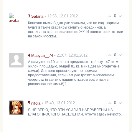
0
3
• 12:53, 12.01.2012
Satana
Конечно пыль! В джп уже заявили, что по соц. нормам
будут в такие квартиры селить очередников, а
остальных в равнозначное по ЖК. И плевать они хотели
на закон Москвы.
0
4
• 21:07, 12.01.2012
Маруся__74
А нам уже на 10 человек предлагают трёшку - 47 кв. м
жилой площадью, общей 81 кв. м (на две многодетные
семьи). Для кого проектируют по нормам
предоставления, если нам уже грозят выселением
через суд (в связи с нашим отказом вселяться в
равнозначное жильё)?
0
5
• 15:40, 13.01.2012
nifola
Я НЕ ВЕРЮ, ЧТО ЭТИ УСИЛИЯ НАПРАВЛЕНЫ НА
БЛАГО ПРОСТОГО НАСЕЛЕНИЯ. Что-то здесь нечисто.