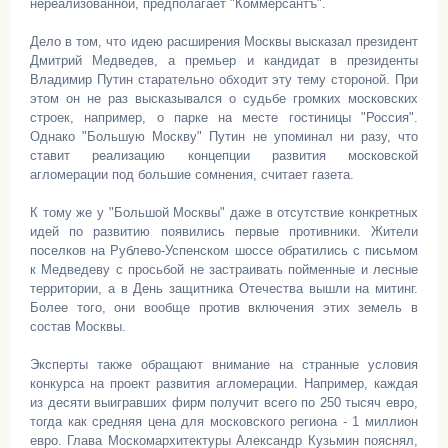
нереализованной, предполагает "Коммерсантъ".
Дело в том, что идею расширения Москвы высказал президент
Дмитрий Медведев, а премьер и кандидат в президенты
Владимир Путин старательно обходит эту тему стороной. При
этом он не раз высказывался о судьбе громких московских
строек, например, о парке на месте гостиницы "Россия".
Однако "Большую Москву" Путин не упоминал ни разу, что
ставит реализацию концепции развития московской
агломерации под большие сомнения, считает газета.
К тому же у "Большой Москвы" даже в отсутствие конкретных
идей по развитию появились первые противники. Жители
поселков на Рублево-Успенском шоссе обратились с письмом
к Медведеву с просьбой не застраивать пойменные и лесные
территории, а в День защитника Отечества вышли на митинг.
Более того, они вообще против включения этих земель в
состав Москвы.
Эксперты также обращают внимание на странные условия
конкурса на проект развития агломерации. Например, каждая
из десяти выигравших фирм получит всего по 250 тысяч евро,
тогда как средняя цена для московского региона - 1 миллион
евро. Глава Москомархитектуры Александр Кузьмин пояснял,