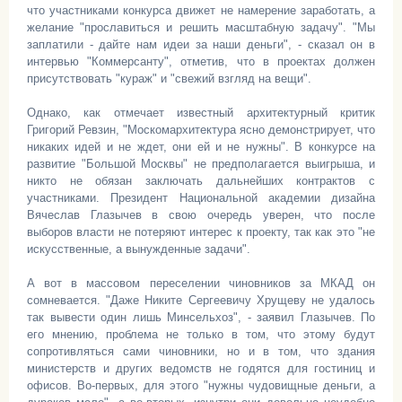
что участниками конкурса движет не намерение заработать, а
желание "прославиться и решить масштабную задачу". "Мы
заплатили - дайте нам идеи за наши деньги", - сказал он в
интервью "Коммерсанту", отметив, что в проектах должен
присутствовать "кураж" и "свежий взгляд на вещи".
Однако, как отмечает известный архитектурный критик
Григорий Ревзин, "Москомархитектура ясно демонстрирует, что
никаких идей и не ждет, они ей и не нужны". В конкурсе на
развитие "Большой Москвы" не предполагается выигрыша, и
никто не обязан заключать дальнейших контрактов с
участниками. Президент Национальной академии дизайна
Вячеслав Глазычев в свою очередь уверен, что после
выборов власти не потеряют интерес к проекту, так как это "не
искусственные, а вынужденные задачи".
А вот в массовом переселении чиновников за МКАД он
сомневается. "Даже Никите Сергеевичу Хрущеву не удалось
так вывести один лишь Минсельхоз", - заявил Глазычев. По
его мнению, проблема не только в том, что этому будут
сопротивляться сами чиновники, но и в том, что здания
министерств и других ведомств не годятся для гостиниц и
офисов. Во-первых, для этого "нужны чудовищные деньги, а