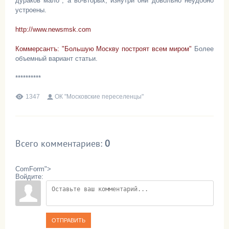
дураков мало", а во-вторых, изнутри они довольно неудобно
устроены.
http://www.newsmsk.com
Коммерсантъ: "Большую Москву построят всем миром"
Более
объемный вариант статьи.
**********
1347
ОК "Московские переселенцы"
Всего комментариев
:
0
ComForm">
Войдите:
ОТПРАВИТЬ