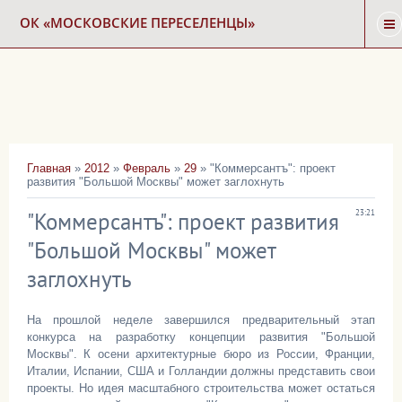
ОК «МОСКОВСКИЕ ПЕРЕСЕЛЕНЦЫ»
ГЛАВНАЯ
НОВОСТИ
Главная
»
2012
»
Февраль
»
29
» "Коммерсантъ": проект
развития "Большой Москвы" может заглохнуть
КАРТА СНОСА
"Коммерсантъ": проект развития
23:21
ФОРУМ
"Большой Москвы" может
заглохнуть
КОНТАКТЫ
На прошлой неделе завершился предварительный этап
конкурса на разработку концепции развития "Большой
Москвы". К осени архитектурные бюро из России, Франции,
Италии, Испании, США и Голландии должны представить свои
проекты. Но идея масштабного строительства может остаться