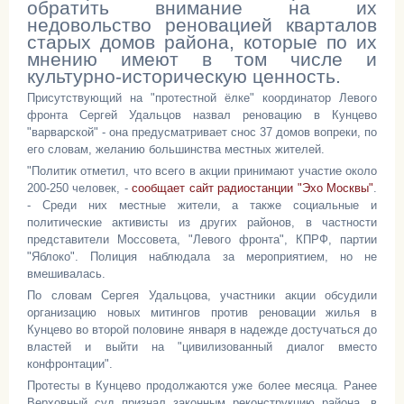
обратить внимание на их
недовольство реновацией кварталов
старых домов района, которые по их
мнению имеют в том числе и
культурно-историческую ценность.
Присутствующий на "протестной ёлке" координатор Левого
фронта Сергей Удальцов назвал реновацию в Кунцево
"варварской" - она предусматривает снос 37 домов вопреки, по
его словам, желанию большинства местных жителей.
"Политик отметил, что всего в акции принимают участие около
200-250 человек, -
сообщает сайт радиостанции "Эхо Москвы"
.
- Среди них местные жители, а также социальные и
политические активисты из других районов, в частности
представители Моссовета, "Левого фронта", КПРФ, партии
"Яблоко". Полиция наблюдала за мероприятием, но не
вмешивалась.
По словам Сергея Удальцова, участники акции обсудили
организацию новых митингов против реновации жилья в
Кунцево во второй половине января в надежде достучаться до
властей и выйти на "цивилизованный диалог вместо
конфронтации".
Протесты в Кунцево продолжаются уже более месяца. Ранее
Верховный суд признал законным реконструкцию района, в