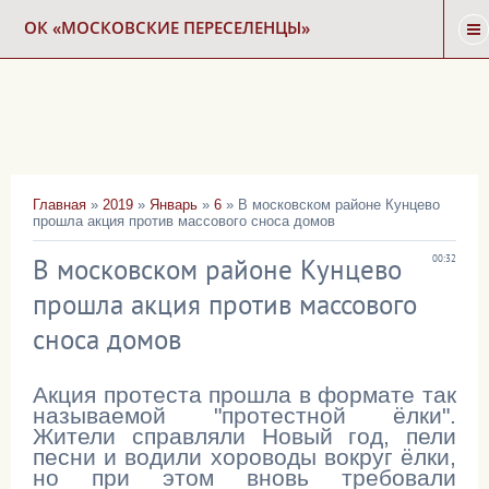
ОК «МОСКОВСКИЕ ПЕРЕСЕЛЕНЦЫ»
ГЛАВНАЯ
НОВОСТИ
Главная
»
2019
»
Январь
»
6
» В московском районе Кунцево
прошла акция против массового сноса домов
КАРТА СНОСА
В московском районе Кунцево
00:32
ФОРУМ
прошла акция против массового
сноса домов
КОНТАКТЫ
Акция протеста прошла в формате так
называемой "протестной ёлки".
Жители справляли Новый год, пели
песни и водили хороводы вокруг ёлки,
но при этом вновь требовали