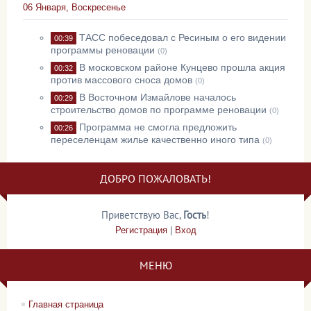
06 Января, Воскресенье
ТАСС побеседовал с Ресиным о его видении
00:39
программы реновации
(0)
В московском районе Кунцево прошла акция
00:32
против массового сноса домов
(0)
В Восточном Измайлове началось
00:29
строительство домов по программе реновации
(0)
Программа не смогла предложить
00:26
переселенцам жилье качественно иного типа
(0)
ДОБРО ПОЖАЛОВАТЬ!
Приветствую Вас
,
Гость
!
Регистрация
|
Вход
МЕНЮ
Главная страница