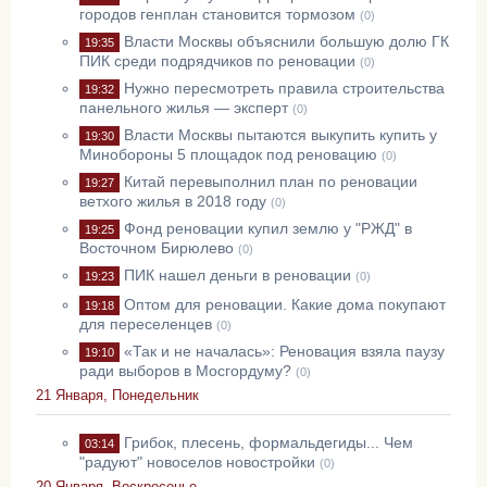
городов генплан становится тормозом
(0)
Власти Москвы объяснили большую долю ГК
19:35
ПИК среди подрядчиков по реновации
(0)
Нужно пересмотреть правила строительства
19:32
панельного жилья — эксперт
(0)
Власти Москвы пытаются выкупить купить у
19:30
Минобороны 5 площадок под реновацию
(0)
Китай перевыполнил план по реновации
19:27
ветхого жилья в 2018 году
(0)
Фонд реновации купил землю у "РЖД" в
19:25
Восточном Бирюлево
(0)
ПИК нашел деньги в реновации
19:23
(0)
Оптом для реновации. Какие дома покупают
19:18
для переселенцев
(0)
«Так и не началась»: Реновация взяла паузу
19:10
ради выборов в Мосгордуму?
(0)
21 Января, Понедельник
Грибок, плесень, формальдегиды... Чем
03:14
"радуют" новоселов новостройки
(0)
20 Января, Воскресенье