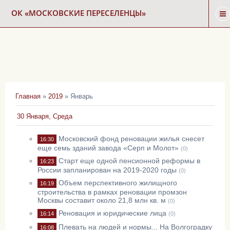
ОК «МОСКОВСКИЕ ПЕРЕСЕЛЕНЦЫ»
ГЛАВНАЯ
НОВОСТИ
Главная
»
2019
»
Январь
КАРТА СНОСА
30 Января, Среда
ФОРУМ
Московский фонд реновации жилья снесет
16:30
еще семь зданий завода «Серп и Молот»
(0)
Старт еще одной пенсионной реформы в
16:23
КОНТАКТЫ
России запланирован на 2019-2020 годы
(0)
Объем перспективного жилищного
16:19
строительства в рамках реновации промзон
Москвы составит около 21,8 млн кв. м
(0)
Реновация и юридические лица
16:14
(0)
Плевать на людей и нормы... На Волгоградку
16:08