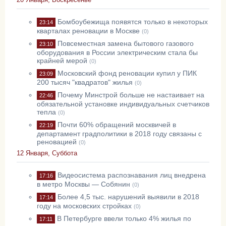
Бомбоубежища появятся только в некоторых
23:14
кварталах реновации в Москве
(0)
Повсеместная замена бытового газового
23:10
оборудования в России электрическим стала бы
крайней мерой
(0)
Московский фонд реновации купил у ПИК
23:09
200 тысяч "квадратов" жилья
(0)
Почему Минстрой больше не настаивает на
22:46
обязательной установке индивидуальных счетчиков
тепла
(0)
Почти 60% обращений москвичей в
22:19
департамент градполитики в 2018 году связаны с
реновацией
(0)
12 Января, Суббота
Видеосистема распознавания лиц внедрена
17:16
в метро Москвы — Собянин
(0)
Более 4,5 тыс. нарушений выявили в 2018
17:14
году на московских стройках
(0)
В Петербурге ввели только 4% жилья по
17:11