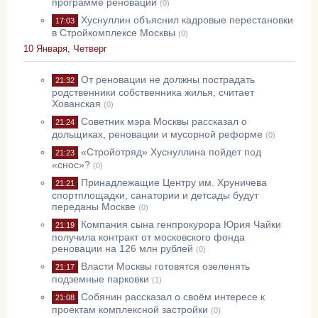
программе реновации
(0)
Хуснуллин объяснил кадровые перестановки
17:03
в Стройкомплексе Москвы
(0)
10 Января, Четверг
От реновации не должны пострадать
21:32
родственники собственника жилья, считает
Хованская
(0)
Советник мэра Москвы рассказал о
21:24
дольщиках, реновации и мусорной реформе
(0)
«Стройотряд» Хуснуллина пойдет под
21:23
«снос»?
(0)
Принадлежащие Центру им. Хруничева
21:21
спортплощадки, санатории и детсады будут
переданы Москве
(0)
Компания сына генпрокурора Юрия Чайки
21:19
получила контракт от московского фонда
реновации на 126 млн рублей
(0)
Власти Москвы готовятся озеленять
21:17
подземные парковки
(1)
Собянин рассказал о своём интересе к
21:08
проектам комплексной застройки
(0)