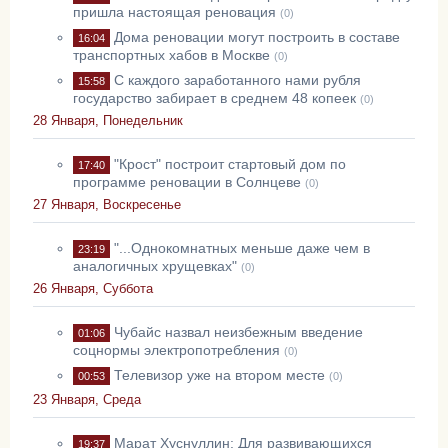
пришла настоящая реновация
(0)
Дома реновации могут построить в составе
16:04
транспортных хабов в Москве
(0)
С каждого заработанного нами рубля
15:58
государство забирает в среднем 48 копеек
(0)
28 Января, Понедельник
"Крост" построит стартовый дом по
17:40
программе реновации в Солнцеве
(0)
27 Января, Воскресенье
"...Однокомнатных меньше даже чем в
23:19
аналогичных хрущевках"
(0)
26 Января, Суббота
Чубайс назвал неизбежным введение
01:06
соцнормы электропотребления
(0)
Телевизор уже на втором месте
00:53
(0)
23 Января, Среда
Марат Хуснуллин: Для развивающихся
19:37