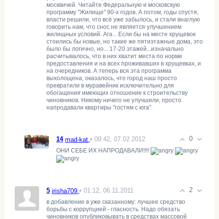
москвичей. Читайте Федеральную и московскую
программу "Жилище" 90-х годов. А потом, годы спустя,
власти решили, что всё уже забылось, и стали внаглую
говорить нам, что снос не является улучшением
жилищных условий. Ага... Если бы на месте хрущевок
стоились бы новые, но такие же пятиэтажные дома, это
было бы логично, но... 17-20 этажей...изначально
расчитывалось, что в них хватит места по норме
предоставления и на всех проживавших в хрущевках, и
на очередников. А теперь вся эта программа
выхолощена, оказалось, что город наш просто
превратили в муравейник исключительно для
обогащения имеющих отношение к строительству
чиновников. Никому ничего не улучшили, просто
напродавали квартиры "гостям с юга".
0
14
• 09:42, 07.02.2012
mad-kat
ОНИ СЕБЕ ИХ НАПРОДАВАЛИ!!!!
2
5
• 01:12, 06.11.2011
irisha709
в добавление в уже сказанному: лучшее средство
борьбы с коррупцией - гласность. Надо обязать
чиновников опубликовывать в средствах массовой