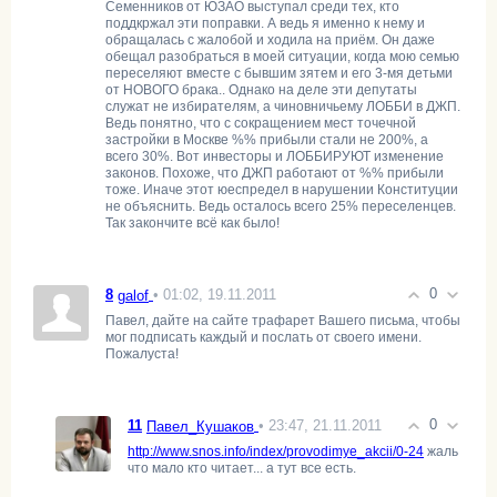
Семенников от ЮЗАО выступал среди тех, кто
поддкржал эти поправки. А ведь я именно к нему и
обращалась с жалобой и ходила на приём. Он даже
обещал разобраться в моей ситуации, когда мою семью
переселяют вместе с бывшим зятем и его 3-мя детьми
от НОВОГО брака.. Однако на деле эти депутаты
служат не избирателям, а чиновничьему ЛОББИ в ДЖП.
Ведь понятно, что с сокращением мест точечной
застройки в Москве %% прибыли стали не 200%, а
всего 30%. Вот инвесторы и ЛОББИРУЮТ изменение
законов. Похоже, что ДЖП работают от %% прибыли
тоже. Иначе этот юеспредел в нарушении Конституции
не объяснить. Ведь осталось всего 25% переселенцев.
Так закончите всё как было!
0
8
• 01:02, 19.11.2011
galof
Павел, дайте на сайте трафарет Вашего письма, чтобы
мог подписать каждый и послать от своего имени.
Пожалуста!
0
11
• 23:47, 21.11.2011
Павел_Кушаков
http://www.snos.info/index/provodimye_akcii/0-24
жаль
что мало кто читает... а тут все есть.