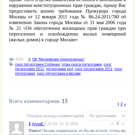
нарушении конституционных прав граждан, прошу Вас
предоставить копию требования Прокурора города
Москвы от 12 января 2011 года № 86-24-2011/780 об
изменении Закона города Москвы от 31 мая 2006 года
№ 21 «Об обеспечении жилищных прав граждан при
переселении и освобождении жилых помещений
(жилых домов) в городе Москве»
3192
ОК "Московские переселенцы"
снос пятиэтажек Cобянин
,
план сноса пятиэтажек
,
снос
пятиэтажек 2012
,
пятиэтажки под
,
снос пятиэтажек 2011
,
снос
пятиэтажек
,
снос пятиэтажек в москве
Всего комментариев
:
15
1
2
»
Порядок вывода комментариев:
0
1
• 21:51, 01.11.2011
AnnaE
Павел!
Письмо нормальное, но Вы же хотели, чтобы мы