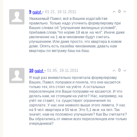
0
9
• 01:21, 19.11.2011
galof
Уважаемый Павел, всё в Вашем ходатайстве
правильно. Только надо уточнить формулировку при
Ваших словах об "улучшении жилищных условий",
прибавив слова "по норме 18 кв.м. на чел". Иначе даже
увеличение на 1 кв.м чиновники будут считать
улучшением. Или даже просто, что квартира в новом
доме. Опять есть лазейка чиновникам, давать нам
квартиры по метражу баш-на-баш.
0
10
• 01:45, 19.11.2011
galof
Я ещё раз внимательно прочитала формулировку
Ваших, Павел, поправок и поняла, что они касаются
только тех, кто стоит на учёте. А остальных
переселенцев эти Ваши поправки не касаются. И что
делать нам, не стоящим на учёте? Нас, например, на
учёт не ставят, т.к. существуют ограничения по
зарплате. У нас они немного выше этого лимита. У нас
на 9 чел. квартира в 50 кв.м. Это 5,1 кв.м. на чел. Так
значит, нам не положено улучшение? Как Вы считаете?
Вы обратились от имени всех переселенцев или только
очередников?