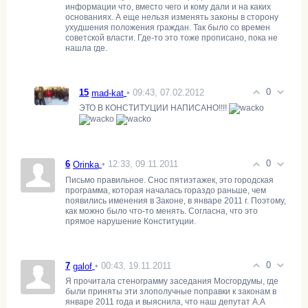
информации что, вместо чего и кому дали и на каких
основаниях. А еще нельзя изменять законы в сторону
ухудшения положения граждан. Так было со времен
советской власти. Где-то это тоже прописано, пока не
нашла где.
0
15
• 09:43, 07.02.2012
mad-kat
ЭТО В КОНСТИТУЦИИ НАПИСАНО!!!!
0
6
• 12:33, 09.11.2011
Orinka
Письмо правильное. Снос пятиэтажек, это городская
программа, которая началась гораздо раньше, чем
появились именения в Законе, в январе 2011 г. Поэтому,
как можно было что-то менять. Согласна, что это
прямое нарушение Конституции.
0
7
• 00:43, 19.11.2011
galof
Я прочитала стенограмму заседания Мосгордумы, где
были приняты эти злополучные поправки к законам в
январе 2011 года и выяснила, что наш депутат А.А