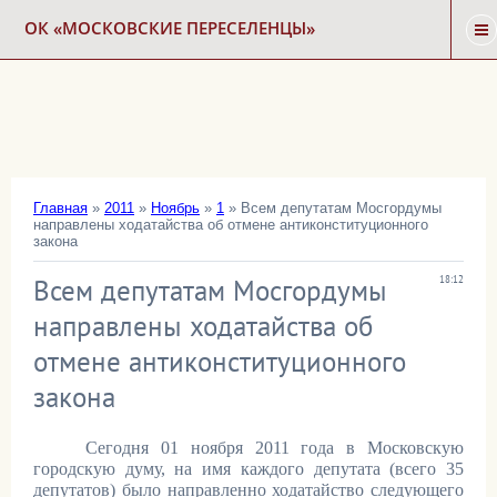
ОК «МОСКОВСКИЕ ПЕРЕСЕЛЕНЦЫ»
ГЛАВНАЯ
НОВОСТИ
Главная
»
2011
»
Ноябрь
»
1
» Всем депутатам Мосгордумы
направлены ходатайства об отмене антиконституционного
КАРТА СНОСА
закона
Всем депутатам Мосгордумы
18:12
ФОРУМ
направлены ходатайства об
отмене антиконституционного
КОНТАКТЫ
закона
Сегодня 01 ноября 2011 года в Московскую
городскую думу, на имя каждого депутата (всего 35
депутатов) было направленно ходатайство следующего