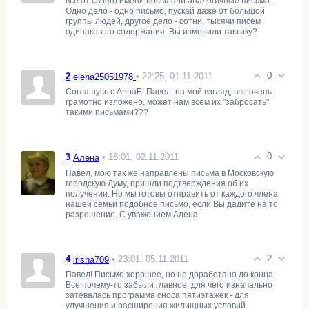
все от своего имени посылали аналогичные письма.
Одно дело - одно письмо, пускай даже от большой
группы людей, другое дело - сотни, тысячи писем
одинакового содержания. Вы изменили тактику?
0
2
• 22:25, 01.11.2011
elena25051978
Соглашусь с AnnaE! Павел, на мой взгляд, все очень
грамотно изложено, может нам всем их "забросать"
такими письмами???
0
3
• 18:01, 02.11.2011
Алена
Павел, мою так же направлены письма в Московскую
городскую Думу, пришли подтверждения об их
получении. Но мы готовы отправить от каждого члена
нашей семьи подобное письмо, если Вы дадите на то
разрешение. С уважением Алена
2
4
• 23:01, 05.11.2011
irisha709
Павел! Письмо хорошее, но не доработано до конца.
Все почему-то забыли главное: для чего изначально
затевалась программа сноса пятиэтажек - для
улучшения и расширения жилищных условий