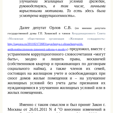
улучшении жилищных условий граждан,
руководствуясь, в том числе, личными
корыстными мотивами. То есть здесь была
усмотрена коррупциогенность».
Далее депутат Орлов С.В.
(по мнению депутата
государственной думы Г.П. Хованской и членов
Координационного Совета
«Московская общественная организация «Жилищная солидарность»
http://zaprava.ru/201102172683/zayavleniya-i-obrascheniya/ob-
предложил, вместе с
antikonstituczionnom-izmenenii-zakona-g-moskvy
)
устранением коррупциогенного словосочетания «могут
быть», заодно и лишить права, москвичей
(собственников квартир и проживающих по договорам
социального найма), а также членов их семей,
состоящих на жилищном учете и освобождающих при
сносе домов жилые помещения и – на улучшение
жилищных условий без учета даты признания их
нуждающимися в улучшении жилищных условий или в
жилых помещениях.
Именно с таким смыслом и был принят Закон г.
Москвы от 26.01.2011 N 4 "О внесении изменений в