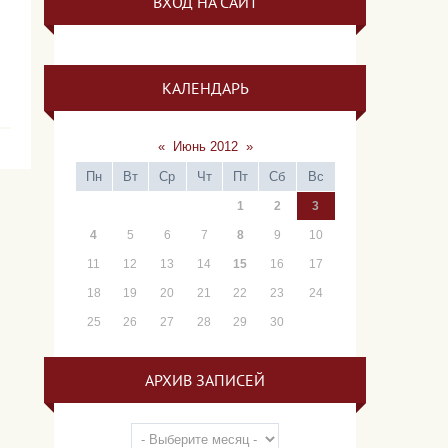
ВХОД НА САЙТ
КАЛЕНДАРЬ
«
Июнь 2012
»
Пн
Вт
Ср
Чт
Пт
Сб
Вс
1
2
3
4
5
6
7
8
9
10
11
12
13
14
15
16
17
18
19
20
21
22
23
24
25
26
27
28
29
30
АРХИВ ЗАПИСЕЙ