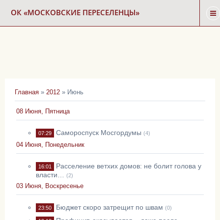
ОК «МОСКОВСКИЕ ПЕРЕСЕЛЕНЦЫ»
ГЛАВНАЯ
НОВОСТИ
Главная
»
2012
»
Июнь
КАРТА СНОСА
08 Июня, Пятница
ФОРУМ
Самороспуск Мосгордумы
07:29
(4)
04 Июня, Понедельник
КОНТАКТЫ
Расселение ветхих домов: не болит голова у
16:01
власти…
(2)
03 Июня, Воскресенье
Бюджет скоро затрещит по швам
23:50
(0)