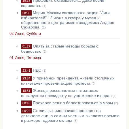
Профицит, оказывается... даже после
19:18
воровства.
(1)
Мэрия Москвы согласовала акцию "Лиги
08:35
избирателей" 12 июня в сквере у музея и
общественного центра имени академика Андрея
Сахарова.
(2)
02 Июня, Суббота
Опять за старые методы борьбы с
01:27
бедностью
(2)
01 Июня, Пятница
НДС
23:41
(1)
У приемной президента жители столичных
23:24
пятиэтажек провели акцию протеста
(0)
Жильцы расселяемых пятиэтажек
18:51
пожалуются президенту на ущемление их прав
(1)
Прохоров решил баллотироваться в мэры
08:16
(2)
Столичных чиновников проверят на
00:22
детекторе лжи, а самым честным выплатят премию
в размере годового оклада
(5)