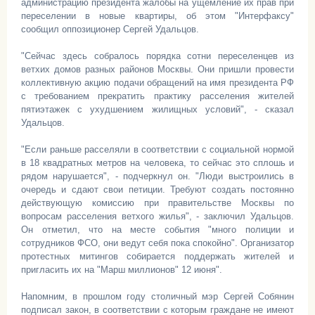
администрацию президента жалобы на ущемление их прав при
переселении в новые квартиры, об этом "Интерфаксу"
сообщил оппозиционер Сергей Удальцов.
"Сейчас здесь собралось порядка сотни переселенцев из
ветхих домов разных районов Москвы. Они пришли провести
коллективную акцию подачи обращений на имя президента РФ
с требованием прекратить практику расселения жителей
пятиэтажек с ухудшением жилищных условий", - сказал
Удальцов.
"Если раньше расселяли в соответствии с социальной нормой
в 18 квадратных метров на человека, то сейчас это сплошь и
рядом нарушается", - подчеркнул он. "Люди выстроились в
очередь и сдают свои петиции. Требуют создать постоянно
действующую комиссию при правительстве Москвы по
вопросам расселения ветхого жилья", - заключил Удальцов.
Он отметил, что на месте события "много полиции и
сотрудников ФСО, они ведут себя пока спокойно". Организатор
протестных митингов собирается поддержать жителей и
пригласить их на "Марш миллионов" 12 июня".
Напомним, в прошлом году столичный мэр Сергей Собянин
подписал закон, в соответствии с которым граждане не имеют