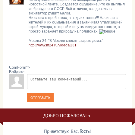
новостной ленте. Создаётся ощущение, что он выплыл
из бравурного СССР. Всё отлично, все довольны -
экскаватор рушит балки.
Ни слова о проблемах, а ведь их тонны!!! Начиная с
жителей и их обманывания и заканчивая утилизацией
строй-мусора, который и не утилизируется толком, а
просто заражает природу на полигонах.
Москва-24: "В Москве сносят старые дома."
http://www.m24.ru/videos/231
ComForm">
Войдите:
ОТПРАВИТЬ
ДОБРО ПОЖАЛОВАТЬ!
Приветствую Вас
,
Гость
!