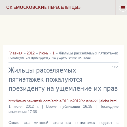
ОК «МОСКОВСКИЕ ПЕРЕСЕЛЕНЦЫ»
ГЛАВНАЯ
НОВОСТИ
Главная
»
2012
»
Июнь
»
1
» Жильцы расселяемых пятиэтажек
пожалуются президенту на ущемление их прав
КАРТА СНОСА
Жильцы расселяемых
18:51
ФОРУМ
пятиэтажек пожалуются
президенту на ущемление их прав
КОНТАКТЫ
http://www.newsmsk.com/article/01Jun2012/hrushevki_jaloba.html
1 июня 2012 г. | Время публикации 16:35 | Последние
изменения 17:36
Около ста жителей столичных пятиэтажек подают в