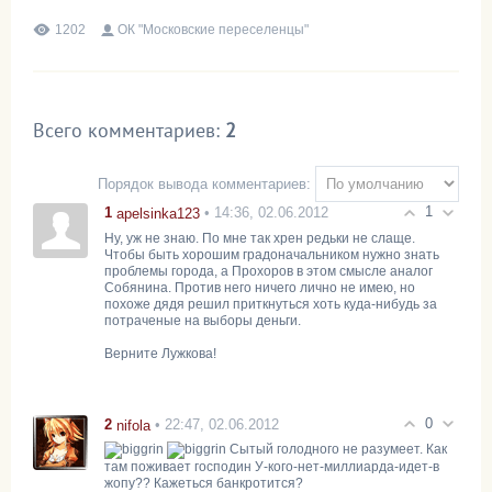
1202
ОК "Московские переселенцы"
Всего комментариев
:
2
Порядок вывода комментариев:
1
1
• 14:36, 02.06.2012
apelsinka123
Ну, уж не знаю. По мне так хрен редьки не слаще.
Чтобы быть хорошим градоначальником нужно знать
проблемы города, а Прохоров в этом смысле аналог
Собянина. Против него ничего лично не имею, но
похоже дядя решил приткнуться хоть куда-нибудь за
потраченые на выборы деньги.
Верните Лужкова!
0
2
• 22:47, 02.06.2012
nifola
Сытый голодного не разумеет. Как
там поживает господин У-кого-нет-миллиарда-идет-в
жопу?? Кажеться банкротится?