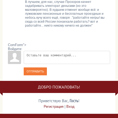
В лучшем, для нас, случае Прохоров начнет
задабривать электорат деньгами (но это
маловероятно). В худшем отменит вообще всё: и
лужковские пенсионные и бесплатные проездные и
небось кучу всего ещё, говоря : "работайте негры! вы
сюда со всей России понаехали работать? вот и
работайте... никто никому ничего не должен"
ComForm">
Войдите:
ОТПРАВИТЬ
ДОБРО ПОЖАЛОВАТЬ!
Приветствую Вас
,
Гость
!
Регистрация
|
Вход