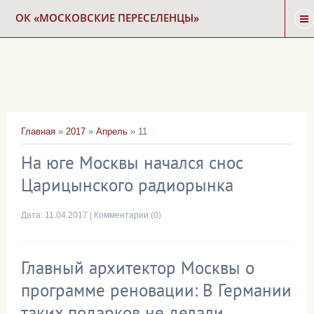
ОК «МОСКОВСКИЕ ПЕРЕСЕЛЕНЦЫ»
ГЛАВНАЯ
НОВОСТИ
Главная
»
2017
»
Апрель
»
11
КАРТА СНОСА
На юге Москвы начался снос
Царицынского радиорынка
ФОРУМ
Дата:
11.04.2017
|
Комментарии (0)
КОНТАКТЫ
Главный архитектор Москвы о
программе реновации: В Германии
таких подарков не делали