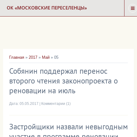
ОК «МОСКОВСКИЕ ПЕРЕСЕЛЕНЦЫ»
ГЛАВНАЯ
НОВОСТИ
Главная
»
2017
»
Май
»
05
КАРТА СНОСА
Собянин поддержал перенос
второго чтения законопроекта о
ФОРУМ
реновации на июль
КОНТАКТЫ
Дата:
05.05.2017
|
Комментарии (1)
Застройщики назвали невыгодным
участие в программе реновации