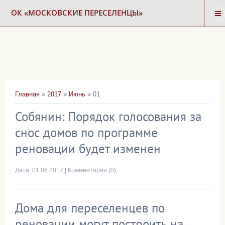
ОК «МОСКОВСКИЕ ПЕРЕСЕЛЕНЦЫ»
ГЛАВНАЯ
НОВОСТИ
Главная
»
2017
»
Июнь
»
01
КАРТА СНОСА
Собянин: Порядок голосования за
снос домов по программе
ФОРУМ
реновации будет изменен
КОНТАКТЫ
Дата:
01.06.2017
|
Комментарии (0)
Дома для переселенцев по
реновации могут построить на