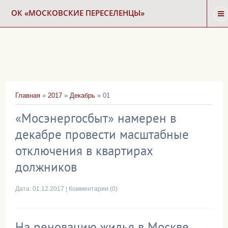
ОК «МОСКОВСКИЕ ПЕРЕСЕЛЕНЦЫ»
ГЛАВНАЯ
НОВОСТИ
Главная
»
2017
»
Декабрь
»
01
КАРТА СНОСА
«Мосэнергосбыт» намерен в
декабре провести масштабные
ФОРУМ
отключения в квартирах
должников
КОНТАКТЫ
Дата:
01.12.2017
|
Комментарии (0)
На реновацию жилья в Москве