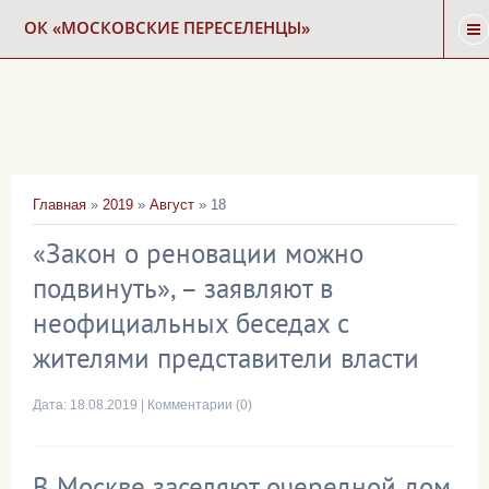
ОК «МОСКОВСКИЕ ПЕРЕСЕЛЕНЦЫ»
ГЛАВНАЯ
НОВОСТИ
Главная
»
2019
»
Август
»
18
КАРТА СНОСА
«Закон о реновации можно
подвинуть», – заявляют в
ФОРУМ
неофициальных беседах с
жителями представители власти
КОНТАКТЫ
Дата:
18.08.2019
|
Комментарии (0)
В Москве заселяют очередной дом