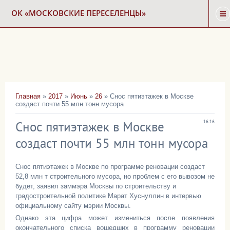
ОК «МОСКОВСКИЕ ПЕРЕСЕЛЕНЦЫ»
ГЛАВНАЯ
НОВОСТИ
Главная
»
2017
»
Июнь
»
26
» Cнос пятиэтажек в Москве
создаст почти 55 млн тонн мусора
КАРТА СНОСА
Cнос пятиэтажек в Москве
16:16
ФОРУМ
создаст почти 55 млн тонн мусора
Снос пятиэтажек в Москве по программе реновации создаст
КОНТАКТЫ
52,8 млн т строительного мусора, но проблем с его вывозом не
будет, заявил заммэра Москвы по строительству и
градостроительной политике Марат Хуснуллин в интервью
официальному сайту мэрии Москвы.
Однако эта цифра может измениться после появления
окончательного списка вошедших в программу реновации