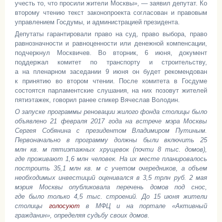
учесть то, что просили жители Москвы», — заявил депутат. Ко
второму чтению текст законопроекта согласован и правовым
управлением Госдумы, и администрацией президента.
Депутаты гарантировали право на суд, право выбора, право
равнозначности и равноценности или денежной компенсации,
подчеркнул Москвичев. Во вторник, 6 июня, документ
поддержал комитет по транспорту и строительству,
а на пленарном заседании 9 июня он будет рекомендован
к принятию во втором чтении. После комитета в Госдуме
состоятся парламентские слушания, на них позовут жителей
пятиэтажек, говорил ранее спикер Вячеслав Володин.
О запуске программы реновации жилого фонда столицы было
объявлено 21 февраля 2017 года на встрече мэра Москвы
Сергея Собянина с президентом Владимиром Путиным.
Первоначально в программу должны были включить 25
млн кв. м пятиэтажных хрущевок (почти 8 тыс. домов),
где проживают 1,6 млн человек. На их месте планировалось
построить 35,1 млн кв. м с учетом очередников, а объем
необходимых инвестиций оценивался в 3,5 трлн руб. 2 мая
мэрия Москвы опубликовала перечень домов под снос,
где было только 4,5 тыс. строений. До 15 июня жители
столицы
голосуют
в МФЦ и на портале «Активный
гражданин», определяя судьбу своих домов.