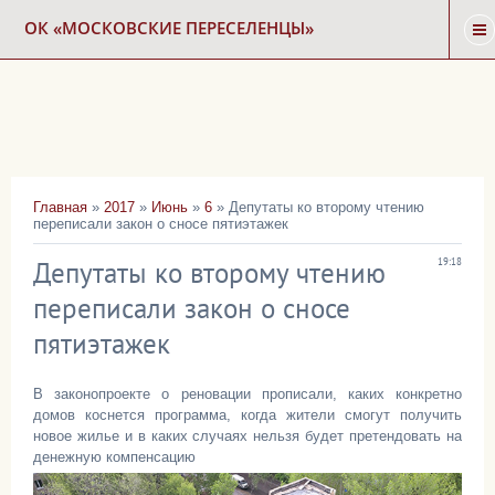
ОК «МОСКОВСКИЕ ПЕРЕСЕЛЕНЦЫ»
ГЛАВНАЯ
НОВОСТИ
Главная
»
2017
»
Июнь
»
6
» Депутаты ко второму чтению
переписали закон о сносе пятиэтажек
КАРТА СНОСА
Депутаты ко второму чтению
19:18
ФОРУМ
переписали закон о сносе
пятиэтажек
КОНТАКТЫ
В законопроекте о реновации прописали, каких конкретно
домов коснется программа, когда жители смогут получить
новое жилье и в каких случаях нельзя будет претендовать на
денежную компенсацию