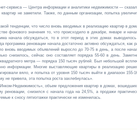
рнет-сервиса — Центра информации и аналитики недвижимости — сказал
 квартир не заметили. Также, по данным организации, попытка увеличи
кой тенденции, что число вновь вводимых в реализацию квартир в дом
стве фонового значения то, что происходило в декабре, январе и нача
амма начала обсуждаться, то в этот период в этих домах выводилось
да программа реновации начала достаточно активно обсуждаться, как р
ло вновь вводимых объявлений выросло до 70-75 в день, а после нача
ько снизилось, сейчас оно составляет порядка 55-60 в день. Заметн
 квадратного метра — порядка 150 тысяч рублей. Был небольшой вспле
точно информации. Многие выставляющие квартиры в реализацию реши
агировали вяло, и попытка от уровня 150 тысяч выйти в диапазон 155-1
ему не привела, эта попытка роста захлебнулась».
 «Инком-Недвижимость», объем предложения квартир в домах, вошедших
у реновации, снизился с начала года на 24,5%, а продажи практичес
уемые к сносу пятиэтажки практически не изменилась.