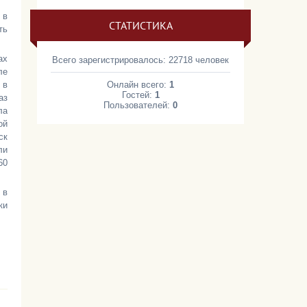
 в
СТАТИСТИКА
ть
ах
Всего зарегистрировалось: 22718 человек
ле
 в
Онлайн всего:
1
Гостей:
1
аз
Пользователей:
0
ла
ой
ск
ли
60
 в
ки