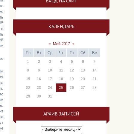
ВХОД НА САЙТ
ма
то
ие
ть
15
КАЛЕНДАРЬ
 в
ть
ой
«
Май 2017
»
им
Пн
Вт
Ср
Чт
Пт
Сб
Вс
ее
1
2
3
4
5
6
7
8
9
10
11
12
13
14
Им
ах
15
16
17
18
19
20
21
на
22
23
24
25
26
27
28
т,
ас
29
30
31
ом
е.
ит
АРХИВ ЗАПИСЕЙ
на
ут
же