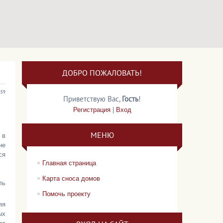
ДОБРО ПОЖАЛОВАТЬ!
:59
Приветствую Вас
,
Гость
!
Регистрация
|
Вход
МЕНЮ
 в
не
ся
Главная страница
Карта сноса домов
ль
Помочь проекту
яя
ых