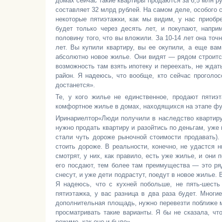
домах сейчас такие квартиры продаются за 6,5 млн ру
составляет 32 млрд рублей. На самом деле, особого сп
некоторые пятиэтажки, как мы видим, у нас приобр
будет только через десять лет, и покупают, напри
половину того, что вы вложили. За 10-14 лет она точ
лет. Вы купили квартиру, вы ее окупили, а еще вам
абсолютно новое жилье. Они видят — рядом строится
возможность там взять ипотеку и переехать, не ждат
район. Я надеюсь, что вообще, кто сейчас проголос
достанется».
Те, у кого жилье не единственное, продают пятиэ
комфортное жилье в домах, находящихся на этапе фун
Иринариелтор«Люди получили в наследство квартиру,
нужно продать квартиру и разойтись по деньгам, уже 
стали чуть дороже рыночной стоимости продавать).
стоить дороже. В реальности, конечно, не удастся н
смотрят, у них, как правило, есть уже жилье, и они
его поcдают, тем более там преимущества — это ря
снесут, и уже дети подрастут, поедут в новое жилье.
Я надеюсь, что с кухней побольше, не пять-шесть 
пятиэтажка, у вас разница в два раза будет. Многи
дополнительная площадь, нужно перевезти поближе ма
просматривать такие варианты. Я бы не сказала, чт
режиме, как оно и было».