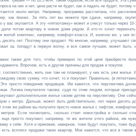
блей. Трешки — по 10,5 млн. Таким образом, если все продать, эта сум
роса на них и нет, цена расти не будет, как и падать не будет, потому ч
етаются около метро. Например, программа рассчитана, что расселен
мер, как бизнес. За пять лет вы можете при сдаче, например, окупи
но у вас окупается. А эту «пятиэтажку» может и снесут только через 10-
 дали потом квартиру в новом доме рядом. А кто-то хочет переехать
 жилой комплекс, например, комфорт-класса. И, конечно же, у них ес
ь десять лет. Поэтому они продают. Но многие, например, улучшают св
овал за, попадут в первую волну, и все самое лучшее, может быть, 
тажки также для того, чтобы примерно по этой цене приобрести бол
дамента. Впрочем, есть и другие причины для продаж и покупок.
 соответственно, жить они там не планируют, у них есть уже жилье. 
каждому свою сумму, что хочет, то и покупает. Правильно, (в пятиэтажк
 Это просто поведение продавцов. Им кажется, что перспектива долж
икак. Логика покупателя такова: судя по этим людям, которые приходя
 покупают дополнительное жилье своим детям на перспективу. Они сейч
дом с метро. Дальше, может быть действительно, лет через десять д
 В этом же районе вы получите просто новое жилье с лифтом, комфортно
метров. Если посмотреть, сколько стоит новостройка и сколько сто
е еще просто покупают, например, те же жители этого района, им нуж
му к себе. Хотя и приезжие, наверное, тоже будут покупать, тоже буд
о есть всплеск продажи таких квартир. Мне кажется, что все в таком 