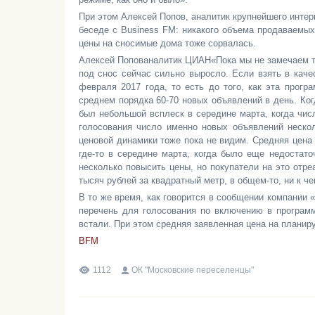
При этом Алексей Попов, аналитик крупнейшего инте
беседе с Business FM: никакого объема продаваемых
цены на сносимые дома тоже сорвалась.
Алексей Попованалитик ЦИАН«Пока мы не замечаем та
под снос сейчас сильно выросло. Если взять в каче
февраля 2017 года, то есть до того, как эта прогр
среднем порядка 60-70 новых объявлений в день. Ког
был небольшой всплеск в середине марта, когда чис
голосования число именно новых объявлений нескол
ценовой динамики тоже пока не видим. Средняя цена
где-то в середине марта, когда было еще недоста
несколько повысить цены, но покупатели на это отре
тысяч рублей за квадратный метр, в общем-то, ни к ч
В то же время, как говорится в сообщении компании
перечень для голосования по включению в программ
встали. При этом средняя заявленная цена на планир
BFM
1112
ОК "Московские переселенцы"