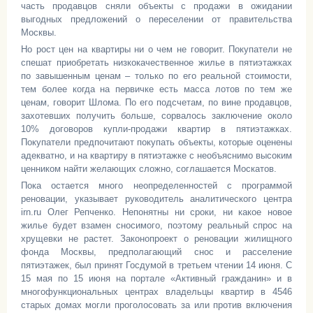
часть продавцов сняли объекты с продажи в ожидании
выгодных предложений о переселении от правительства
Москвы.
Но рост цен на квартиры ни о чем не говорит. Покупатели не
спешат приобретать низкокачественное жилье в пятиэтажках
по завышенным ценам – только по его реальной стоимости,
тем более когда на первичке есть масса лотов по тем же
ценам, говорит Шлома. По его подсчетам, по вине продавцов,
захотевших получить больше, сорвалось заключение около
10% договоров купли-продажи квартир в пятиэтажках.
Покупатели предпочитают покупать объекты, которые оценены
адекватно, и на квартиру в пятиэтажке с необъяснимо высоким
ценником найти желающих сложно, соглашается Москатов.
Пока остается много неопределенностей с программой
реновации, указывает руководитель аналитического центра
irn.ru Олег Репченко. Непонятны ни сроки, ни какое новое
жилье будет взамен сносимого, поэтому реальный спрос на
хрущевки не растет. Законопроект о реновации жилищного
фонда Москвы, предполагающий снос и расселение
пятиэтажек, был принят Госдумой в третьем чтении 14 июня. С
15 мая по 15 июня на портале «Активный гражданин» и в
многофункциональных центрах владельцы квартир в 4546
старых домах могли проголосовать за или против включения