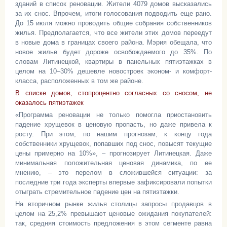
зданий в список реновации. Жители 4079 домов высказались
за их снос. Впрочем, итоги голосования подводить еще рано.
До 15 июля можно проводить общие собрания собственников
жилья. Предполагается, что все жители этих домов переедут
в новые дома в границах своего района. Мэрия обещала, что
новое жилье будет дороже освобождаемого до 35%. По
словам Литинецкой, квартиры в панельных пятиэтажках в
целом на 10–30% дешевле новостроек эконом- и комфорт-
класса, расположенных в том же районе.
В списке домов, стопроцентно согласных со сносом, не
оказалось пятиэтажек
«Программа реновации не только помогла приостановить
падение хрущевок в ценовую пропасть, но даже привела к
росту. При этом, по нашим прогнозам, к концу года
собственники хрущевок, попавших под снос, повысят текущие
цены примерно на 10%», – прогнозирует Литинецкая. Даже
минимальная положительная ценовая динамика, по ее
мнению, – это перелом в сложившейся ситуации: за
последние три года эксперты впервые зафиксировали попытки
отыграть стремительное падение цен на пятиэтажки.
На вторичном рынке жилья столицы запросы продавцов в
целом на 25,2% превышают ценовые ожидания покупателей:
так, средняя стоимость предложения в этом сегменте равна