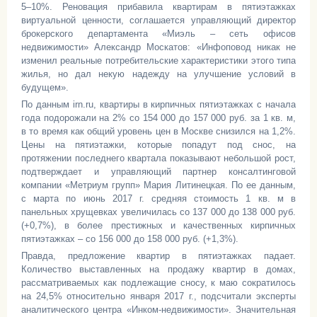
5–10%. Реновация прибавила квартирам в пятиэтажках
виртуальной ценности, соглашается управляющий директор
брокерского департамента «Миэль – сеть офисов
недвижимости» Александр Москатов: «Инфоповод никак не
изменил реальные потребительские характеристики этого типа
жилья, но дал некую надежду на улучшение условий в
будущем».
По данным irn.ru, квартиры в кирпичных пятиэтажках с начала
года подорожали на 2% со 154 000 до 157 000 руб. за 1 кв. м,
в то время как общий уровень цен в Москве снизился на 1,2%.
Цены на пятиэтажки, которые попадут под снос, на
протяжении последнего квартала показывают небольшой рост,
подтверждает и управляющий партнер консалтинговой
компании «Метриум групп» Мария Литинецкая. По ее данным,
с марта по июнь 2017 г. средняя стоимость 1 кв. м в
панельных хрущевках увеличилась со 137 000 до 138 000 руб.
(+0,7%), в более престижных и качественных кирпичных
пятиэтажках – со 156 000 до 158 000 руб. (+1,3%).
Правда, предложение квартир в пятиэтажках падает.
Количество выставленных на продажу квартир в домах,
рассматриваемых как подлежащие сносу, к маю сократилось
на 24,5% относительно января 2017 г., подсчитали эксперты
аналитического центра «Инком-недвижимости». Значительная