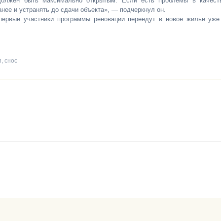
должен быть максимально открытым. Если есть проблемы в качест
анее и устранять до сдачи объекта», — подчеркнул он.
первые участники программы реновации переедут в новое жилье уже
я
,
снос