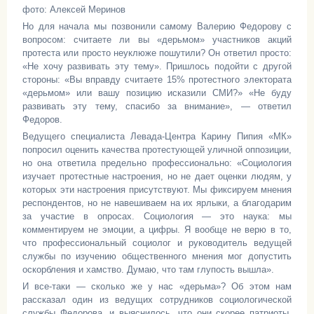
фото: Алексей Меринов
Но для начала мы позвонили самому Валерию Федорову с
вопросом: считаете ли вы «дерьмом» участников акций
протеста или просто неуклюже пошутили? Он ответил просто:
«Не хочу развивать эту тему». Пришлось подойти с другой
стороны: «Вы вправду считаете 15% протестного электората
«дерьмом» или вашу позицию исказили СМИ?» «Не буду
развивать эту тему, спасибо за внимание», — ответил
Федоров.
Ведущего специалиста Левада-Центра Карину Пипия «МК»
попросил оценить качества протестующей уличной оппозиции,
но она ответила предельно профессионально: «Социология
изучает протестные настроения, но не дает оценки людям, у
которых эти настроения присутствуют. Мы фиксируем мнения
респондентов, но не навешиваем на их ярлыки, а благодарим
за участие в опросах. Социология — это наука: мы
комментируем не эмоции, а цифры. Я вообще не верю в то,
что профессиональный социолог и руководитель ведущей
службы по изучению общественного мнения мог допустить
оскорбления и хамство. Думаю, что там глупость вышла».
И все-таки — сколько же у нас «дерьма»? Об этом нам
рассказал один из ведущих сотрудников социологической
службы Федорова, и выяснилось, что они скорее патриоты,