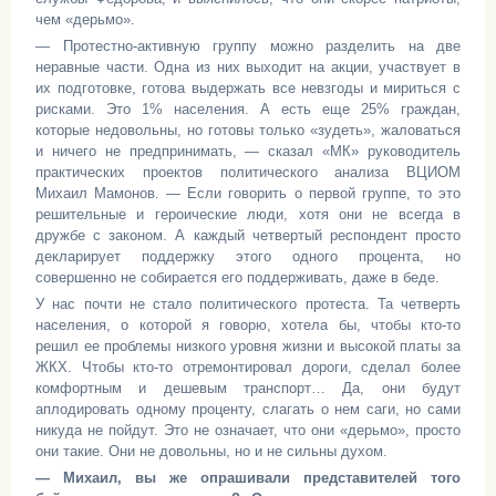
чем «дерьмо».
— Протестно-активную группу можно разделить на две
неравные части. Одна из них выходит на акции, участвует в
их подготовке, готова выдержать все невзгоды и мириться с
рисками. Это 1% населения. А есть еще 25% граждан,
которые недовольны, но готовы только «зудеть», жаловаться
и ничего не предпринимать, — сказал «МК» руководитель
практических проектов политического анализа ВЦИОМ
Михаил Мамонов. — Если говорить о первой группе, то это
решительные и героические люди, хотя они не всегда в
дружбе с законом. А каждый четвертый респондент просто
декларирует поддержку этого одного процента, но
совершенно не собирается его поддерживать, даже в беде.
У нас почти не стало политического протеста. Та четверть
населения, о которой я говорю, хотела бы, чтобы кто-то
решил ее проблемы низкого уровня жизни и высокой платы за
ЖКХ. Чтобы кто-то отремонтировал дороги, сделал более
комфортным и дешевым транспорт… Да, они будут
аплодировать одному проценту, слагать о нем саги, но сами
никуда не пойдут. Это не означает, что они «дерьмо», просто
они такие. Они не довольны, но и не сильны духом.
— Михаил, вы же опрашивали представителей того