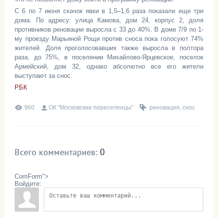
С 6 по 7 июня скачок явки в 1,5–1,6 раза показали еще три
дома. По адресу: улица Камова, дом 24, корпус 2, доля
противников реновации выросла с 33 до 40%. В доме 7/9 по 1-
му проезду Марьиной Рощи против сноса пока голосуют 74%
жителей. Доля проголосовавших также выросла в полтора
раза, до 75%, в поселении Михайлово-Ярцевское, поселок
Армейский, дом 32, однако абсолютно все его жители
выступают за снос.
РБК
960
ОК "Московские переселенцы"
реновация
,
снос
Всего комментариев
:
0
ComForm">
Войдите: