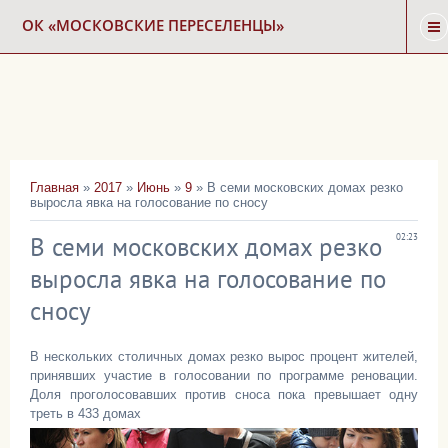
ОК «МОСКОВСКИЕ ПЕРЕСЕЛЕНЦЫ»
ГЛАВНАЯ
НОВОСТИ
Главная
»
2017
»
Июнь
»
9
» В семи московских домах резко
выросла явка на голосование по сносу
КАРТА СНОСА
В семи московских домах резко
02:23
ФОРУМ
выросла явка на голосование по
сносу
КОНТАКТЫ
В нескольких столичных домах резко вырос процент жителей,
принявших участие в голосовании по программе реновации.
Доля проголосовавших против сноса пока превышает одну
треть в 433 домах