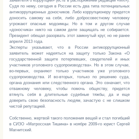
заявителя о коррупции» (есть в распоряжении редакции «МК»).
Судя по нему, сегодня в России есть два типа потенциальных
антикоррупционных доносчиков. Либо коррупционеру придется
доносить самому на себя, либо добросовестному человеку
угрожают опасные мздоимцы. Но в том и другом случае
«доносчика» никто на самом деле защищать не собирается.
Президент обещал разорвать этот замкнутый круг, но не ранее
апреля 2013 года.
Эксперты указывают, что в России антикоррупционный
заявитель может надеяться на защиту только Закона «О
государственной защите потерпевших, свидетелей и иных
участников уголовного судопроизводства». Но в этом случае,
во-первых, охраняют только участников уже уголовного
судопроизводства. И во-вторых, только по решению суда,
органа дознания или следственного органа. Это означает, что
отважному человеку, чтобы помочь обществу, придется
втянуть себя в длительные судебные тяжбы, да и еще
доверить свою безопасность людям, зачастую с не слишком
чистой репутацией.
Собственно, жертвой такого положения вещей и стал погибший
в СИЗО «Матросская Тишина» в ноябре 2009-го юрист Сергей
Магнитский.