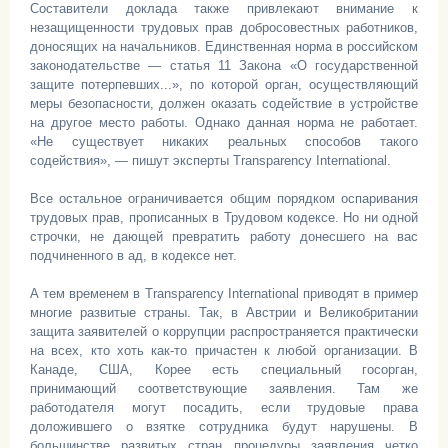
Составители доклада также привлекают внимание к
незащищенности трудовых прав добросовестных работников,
доносящих на начальников. Единственная норма в российском
законодательстве — статья 11 Закона «О государственной
защите потерпевших...», по которой орган, осуществляющий
меры безопасности, должен оказать содействие в устройстве
на другое место работы. Однако данная норма не работает.
«Не существует никаких реальных способов такого
содействия», — пишут эксперты Transparency International.
Все остальное ограничивается общим порядком оспаривания
трудовых прав, прописанных в Трудовом кодексе. Но ни одной
строчки, не дающей превратить работу донесшего на вас
подчиненного в ад, в кодексе нет.
А тем временем в Transparency International приводят в пример
многие развитые страны. Так, в Австрии и Великобритании
защита заявителей о коррупции распространяется практически
на всех, кто хоть как-то причастен к любой организации. В
Канаде, США, Корее есть специальный госорган,
принимающий соответствующие заявления. Там же
работодателя могут посадить, если трудовые права
доложившего о взятке сотрудника будут нарушены. В
большинстве развитых стран процедуры заявления четко