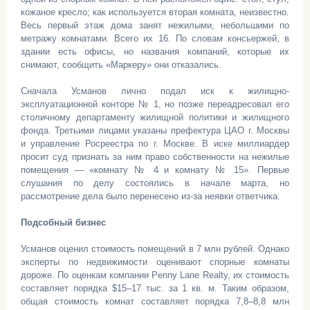
кожаное кресло; как используется вторая комната, неизвестно.
Весь первый этаж дома занят нежилыми, небольшими по
метражу комнатами. Всего их 16. По словам консьержей, в
здании есть офисы, но названия компаний, которые их
снимают, сообщить «Маркеру» они отказались.
Сначала Усманов лично подал иск к жилищно-
эксплуатационной конторе № 1, но позже переадресовал его
столичному департаменту жилищной политики и жилищного
фонда. Третьими лицами указаны префектура ЦАО г. Москвы
и управление Росреестра по г. Москве. В иске миллиардер
просит суд признать за ним право собственности на нежилые
помещения — «комнату № 4 и комнату № 15». Первые
слушания по делу состоялись в начале марта, но
рассмотрение дела было перенесено из-за неявки ответчика.
Подсобный бизнес
Усманов оценил стоимость помещений в 7 млн рублей. Однако
эксперты по недвижимости оценивают спорные комнаты
дороже. По оценкам компании Penny Lane Realty, их стоимость
составляет порядка $15–17 тыс. за 1 кв. м. Таким образом,
общая стоимость комнат составляет порядка 7,8–8,8 млн