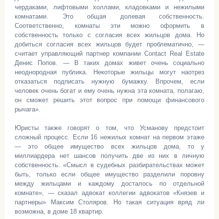
чердаками, лифтовыми холлами, кладовками и нежилыми
комнатами. Это общая долевая собственность.
Соответственно, комнаты эти можно оформить в
собственность только с согласия всех жильцов дома. Но
добиться согласия всех жильцов будет проблематично, —
считает управляющий партнер компании Contact Real Estate
Денис Попов. — В таких домах живет очень социально
неоднородная публика. Некоторые жильцы могут наотрез
отказаться подписать нужную бумажку. Впрочем, если
человек очень богат и ему очень нужна эта комната, полагаю,
он сможет решить этот вопрос при помощи финансового
рычага».
Юристы также говорят о том, что Усманову предстоит
сложный процесс. Если 16 нежилых комнат на первом этаже
— это общее имущество всех жильцов дома, то у
миллиардера нет шансов получить две из них в личную
собственность. «Смысл в судебных разбирательствах может
быть, только если общее имущество разделили поровну
между жильцами и каждому досталось по отдельной
комнате», — сказал адвокат коллегии адвокатов «Князев и
партнеры» Максим Столяров. Но такая ситуация вряд ли
возможна, в доме 18 квартир.