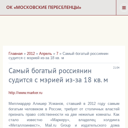
ОК «МОСКОВСКИЕ ПЕРЕСЕЛЕНЦЫ»
ГЛАВНАЯ
НОВОСТИ
Главная
»
2012
»
Апрель
»
7
» Самый богатый россиянин
судится с мэрией из-за 18 кв. м
КАРТА СНОСА
Самый богатый россиянин
21:04
ФОРУМ
судится с мэрией из-за 18 кв. м
http://www.marker.ru
КОНТАКТЫ
Миллиардер Алишер Усманов, ставший в 2012 году самым
богатым человеком в России, требует от столичных властей
признать право собственности на две нежилые комнаты. Как
стало известно «Маркеру», владелец холдинга
«Металлоинвест», Mail.ru Group и издательского дома