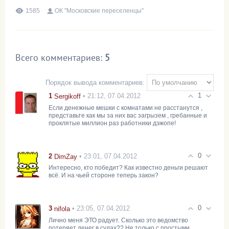
1585
ОК "Московские переселенцы"
Всего комментариев
:
5
Порядок вывода комментариев:
1
1
• 21:12, 07.04.2012
Sergikoff
Если денежные мешки с комнатами не расстанутся ,
представьте как мы за них вас загрызем , гребанные и
проклятые миллион раз работники дэжопе!
0
2
• 23:01, 07.04.2012
DimZay
Интересно, кто победит? Как известно деньги решают
всё. И на чьей стороне теперь закон?
0
3
• 23:05, 07.04.2012
nifola
Лично меня ЭТО радует. Сколько это ведомство
потеряет денег в судах?? Не только с простыми