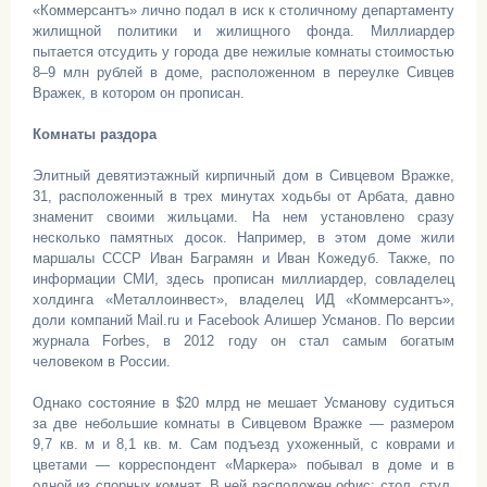
«Коммерсантъ» лично подал в иск к столичному департаменту
жилищной политики и жилищного фонда. Миллиардер
пытается отсудить у города две нежилые комнаты стоимостью
8–9 млн рублей в доме, расположенном в переулке Сивцев
Вражек, в котором он прописан.
Комнаты раздора
Элитный девятиэтажный кирпичный дом в Сивцевом Вражке,
31, расположенный в трех минутах ходьбы от Арбата, давно
знаменит своими жильцами. На нем установлено сразу
несколько памятных досок. Например, в этом доме жили
маршалы СССР Иван Баграмян и Иван Кожедуб. Также, по
информации СМИ, здесь прописан миллиардер, совладелец
холдинга «Металлоинвест», владелец ИД «Коммерсантъ»,
доли компаний Mail.ru и Facebook Алишер Усманов. По версии
журнала Forbes, в 2012 году он стал самым богатым
человеком в России.
Однако состояние в $20 млрд не мешает Усманову судиться
за две небольшие комнаты в Сивцевом Вражке — размером
9,7 кв. м и 8,1 кв. м. Сам подъезд ухоженный, с коврами и
цветами — корреспондент «Маркера» побывал в доме и в
одной из спорных комнат. В ней расположен офис: стол, стул,