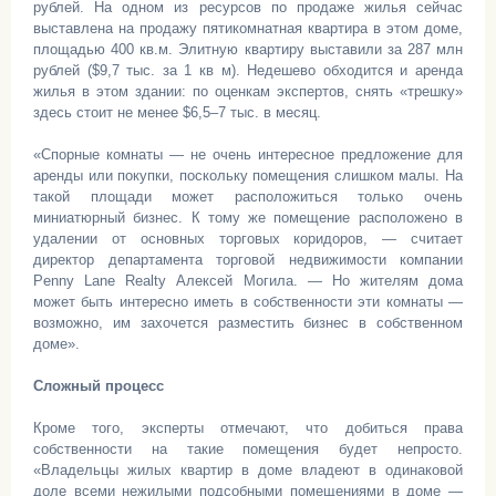
рублей. На одном из ресурсов по продаже жилья сейчас
выставлена на продажу пятикомнатная квартира в этом доме,
площадью 400 кв.м. Элитную квартиру выставили за 287 млн
рублей ($9,7 тыс. за 1 кв м). Недешево обходится и аренда
жилья в этом здании: по оценкам экспертов, снять «трешку»
здесь стоит не менее $6,5–7 тыс. в месяц.
«Спорные комнаты — не очень интересное предложение для
аренды или покупки, поскольку помещения слишком малы. На
такой площади может расположиться только очень
миниатюрный бизнес. К тому же помещение расположено в
удалении от основных торговых коридоров, — считает
директор департамента торговой недвижимости компании
Penny Lane Realty Алексей Могила. — Но жителям дома
может быть интересно иметь в собственности эти комнаты —
возможно, им захочется разместить бизнес в собственном
доме».
Сложный процесс
Кроме того, эксперты отмечают, что добиться права
собственности на такие помещения будет непросто.
«Владельцы жилых квартир в доме владеют в одинаковой
доле всеми нежилыми подсобными помещениями в доме —